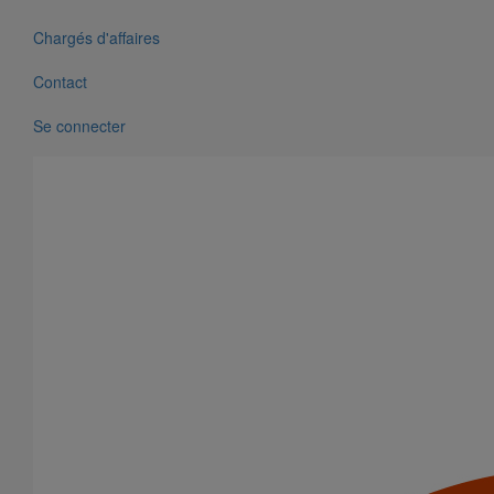
Chargés d'affaires
Contact
Se connecter
Tête prise d'air ELIXAIR DN200
En savoir plus
sur Tête prise d'air ELIXAIR DN200