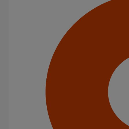
Té EE ELIXAIR DN500 dn300
En savoir plus
sur Té EE ELIXAIR DN500 dn300