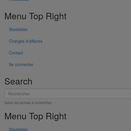
Menu Top Right
Stockistes
Tête prise d'air ELIXAIR DN300
Chargés d'affaires
En savoir plus
sur Tête prise d'air ELIXAIR DN300
Contact
Se connecter
Search
Rechercher
Saisir les termes à rechercher.
Menu Top Right
Stockistes