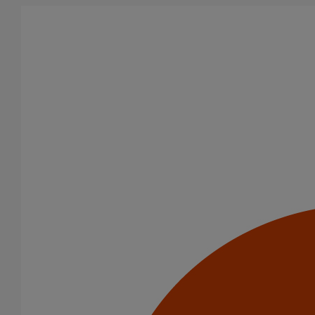
Aller au contenu principal
Tous les produits
La fonte est un matériau, solide, pérenne, incombustible, et ayant
des propriétés acoustiques intrinsèques. Nos systèmes
d’évacuation présentent de remarquables caractéristiques en
matière de sécurité incendie et de confort acoustique.
Filtrer par
tout supprimer
Gargouilles
Puits climatique
Domaines d’emploi
Puits climatiques
Eaux pluviales - Système gravitaire