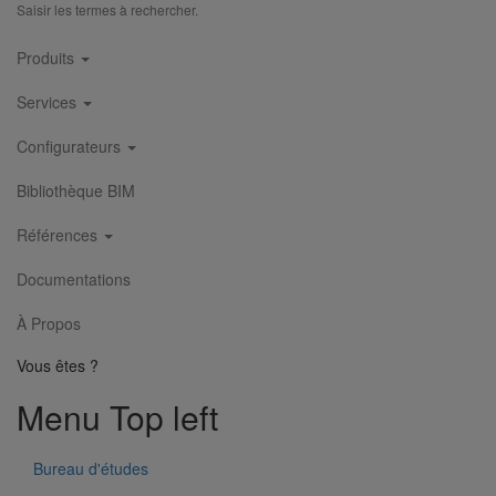
Saisir les termes à rechercher.
Piquage type collier de prise en charge Pt bossage ELIXAIR
DN200
Main
En savoir plus
sur Piquage type collier de prise en charge Pt
Produits
navigation
bossage ELIXAIR DN200
Services
Configurateurs
Bibliothèque BIM
Références
Documentations
À Propos
Vous êtes ?
Menu Top left
Bureau d'études