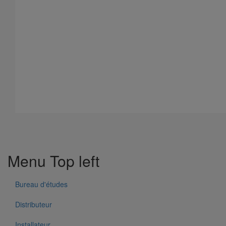
Tête prise d'air ELIXAIR DN500
En savoir plus
sur Tête prise d'air ELIXAIR DN500
Menu Top left
Bureau d'études
Distributeur
Installateur