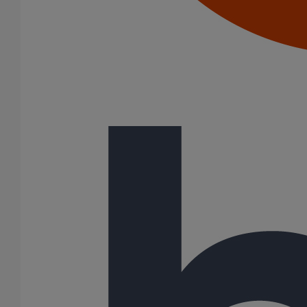
Joints standards
Tampons EPDM
Puits climatique
Raccords
Bouchons
Bouchons expansibles
Compensateurs de mouvement
Cônes excentrés
Coudes
Coulisses
Culottes chute unique et multiconnecteurs
Embranchements
Raccordements WC
Raccords d'ancrage
Siphons
Tés de visite
Système siphoïde
Diamètre nominal
75
100
200
300