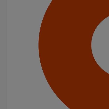
Catégorie de produits
Tuyaux
Accessoires
Outillage
PAM Protect
Peinture
Descentes pluviales
Boîtes à eau
Coudes et esses
Dauphins
Fixations
Gargouilles
Joints pour gamme pluviale
Fixations
Amortisseurs acoustiques
Colliers de descente
Colliers et crochets de suspension
Consoles
Joints
Bagues et manchons d'adaptation
Colliers à griffes
Joints HP
Joints SME