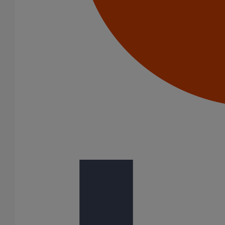
Piquage type collier de prise en charge Pt bossage ELIXAIR
DN500
En savoir plus
sur Piquage type collier de prise en charge Pt
bossage ELIXAIR DN500