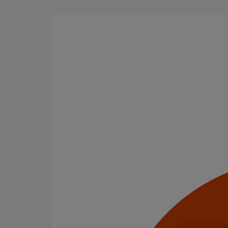
Aller au contenu principal
Tous les produits
La fonte est un matériau, solide, pérenne, incombusti
en matière de sécurité incendie et de confort acoustiq
Filtrer par
tout supprimer
Fixations
Puits climatique
Domaines d’emploi
Puits climatiques
Eaux pluviales - Système gravitaire
Usage standard
Usage intensif