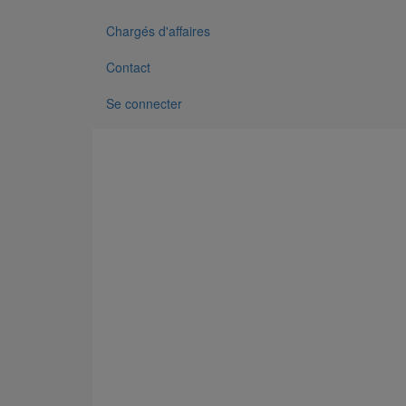
Chargés d'affaires
Contact
Se connecter
Tête prise d'air ELIXAIR DN300
En savoir plus
sur Tête prise d'air ELIXAIR DN300