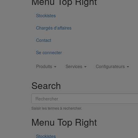
Menu Top Right
Stockistes
Chargés d'affaires
Tête prise d'air ELIXAIR DN500
En savoir plus
sur Tête prise d'air ELIXAIR DN500
Contact
Se connecter
Main
Produits
Services
Configurateurs
navigation
Search
Rechercher
Saisir les termes à rechercher.
Menu Top Right
Stockistes