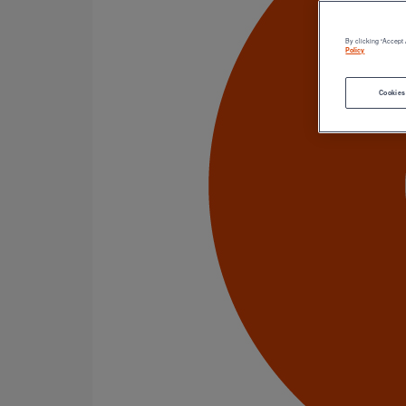
Catégorie de produits
Tuyaux
Accessoires
By clicking “Accept 
Outillage
Policy
PAM Protect
Peinture
Cookies
Descentes pluviales
Boîtes à eau
Coudes et esses
Dauphins
Fixations
Gargouilles
Joints pour gamme pluviale
Fixations
Amortisseurs acoustiques
Colliers de descente
Colliers et crochets de suspension
Consoles
Joints
Bagues et manchons d'adaptation
Colliers à griffes
Joints HP
Joints SME