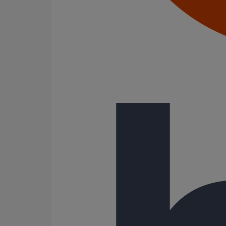
Joints standards
Tampons EPDM
Puits climatique
Raccords
Bouchons
Bouchons expansibles
Compensateurs de mouvement
Cônes excentrés
Coudes
Coulisses
Culottes chute unique et multiconnecteurs
Embranchements
Raccordements WC
Raccords d'ancrage
Siphons
Tés de visite
Système siphoïde
Diamètre nominal
80
100
200
300