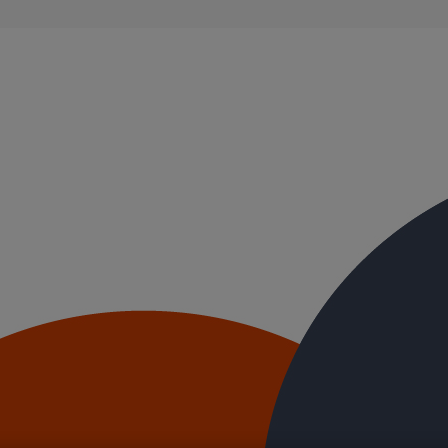
ble, et ayant des propriétés acoustiques intrinsèques. Nos systèmes d’
ue.