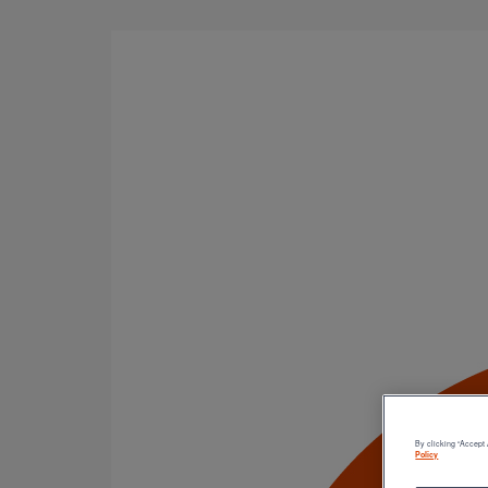
Aller au contenu principal
Accueil
Actualités
Elixair s'exporte en Espagn
Elixair s'exporte en 
Elixair s'exporte en 
Date : 25-10-2021
Gamme : ELIXAIR
Thématique : Nouveauté
Type de chantier :
By clicking “Accept 
Policy