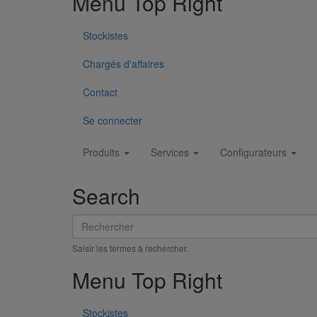
Menu Top Right
Stockistes
Chargés d'affaires
Contact
Se connecter
Main
Produits
Services
Configurateurs
navigation
Search
Rechercher
Saisir les termes à rechercher.
Menu Top Right
Stockistes