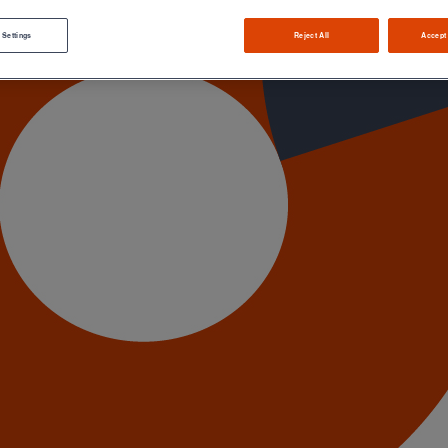
 Settings
Reject All
Accept
es années 70, le spécialiste des évacuations sanitaires et pluviales du
us vivons un retournement de cycle depuis 2019, se réjouit Vincent Rom
 recherche de produits naturels, nobles, sûr, à longue durée de vie et 
me étage de la tour Saint-Gobain, l’heure est venue d’accélérer avec 
ment une culture d’ingénieur, nous sommes réellement passés à une cult
rce afin de mieux répondre à 4 typologies de clients très différentes.
 est de suivre les propriétaires - maitres d’ouvrage, promoteurs… - qui re
érennité de la fonte (100 ans) et, côté prix, une approche globale TCO
onsultants - architectes, bureaux d’études… - sont leur seconde prior
re contribution aux labels durables comme BREAM et HQE. »
al d’implémentation) valorisant la productivité : des produits lourds m
. Autres leviers : le kitting sur les grands chantiers et la préfabricat
offre et un travail sur les plans de stock afin d’accroitre le CA et le
 faire acquis chez La Plateforme du Bâtiment à l’étranger et Kingfisher