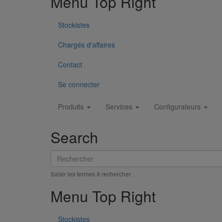
Menu Top Right
Stockistes
Chargés d'affaires
Contact
Se connecter
Main
Produits
Services
Configurateurs
navigation
Search
Rechercher
Saisir les termes à rechercher.
Menu Top Right
Stockistes