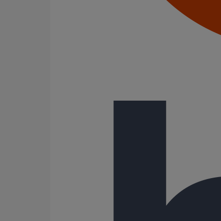
Côté stratégie, l’accent est mis sur les basiques concu
25 ; la sécurité incendie avec, notamment, la gamme 
d’un nouveau configurateur coupe-feu qui permet de cho
emplacement en traversée horizontale ou verticale, et 
Autre point différenciant : le cycle de vie vertueux : l
200 km de l’usine et tous les produits disposent de fi
Enfin PAM Bâtiment se développe sur une niche de march
conductivité, la résistance mécanique et l’imperméabili
2020 et nous allons lancer une nouvelle gamme dédiée 
certains seront des innovations majeures qui verront le 