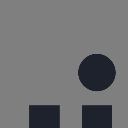
ettant de réduire les bruits de chute d’eau usée jusqu’à
nforcement des encoffrements en IGH et le lancement
 bâtiment, le diamètre de la canalisation, son
6% recyclée provenant de ferrailleurs situés à moins de
ir dont la qualité de fonte apporte une forte
. « Le confort d’été sera en haut de la liste de la RE
. Au total 30 projets sont en développement et