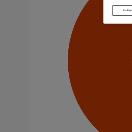
Journaliste : Cyrille Maury
Cookies
Les feux sont au vert pour Pont à Mousson. Si depuis l
des canalisations polymères, les temps changent. « No
compte de l’environnement et la tendance sociétale à la
Commercial de PAM Bâtiment, désormais installé au 22è
Business Unit à par entière. « Si PAM avait historique
place d’une nouvelle organisation prescription et comme
L’objectif des prescripteurs terrains (5 collaborateurs)
investissement avec, deux arguments imbattables : la p
l’investissement, le montage, la maintenance... Les c
générique pour travailler en sécurité et apporter not
La force de vente suit les deux autres cibles :
- L’entreprise générale avec une démarche TCI (coût tot
ne cassent pas et se démontent toujours aussi rapidement
Angleterre très en avance dans le Out site building.
- Le réseau de distribution avec une optimisation de l’
Romanet entend bien faire fructifier fort de son savoir