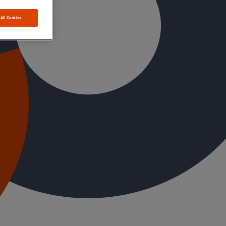
 All Cookies
 bâtiment en fonte grise subit la concurrence massive
anet. La fonte redécolle, portée par la prise en
recyclables. » Pour le Directeur Marketing et
comme premier atout l’agilité d’être, depuis un an une
ure de créateur de valeurs, avec cet été, la mise en
cherchent la pérennité et la rentabilité de leur
 (Total Cost of Ownership) qui reprend le coût de
ité et nous développons avec eux nos bases BIM PAM et
ais qui s’emboitent facilement sans soudure ni collage,
ion en capitalisant sur l’expérience acquise en
s marges. Une démarche “gagnant-gagnant” que Vincent
 dans une vie précédente.