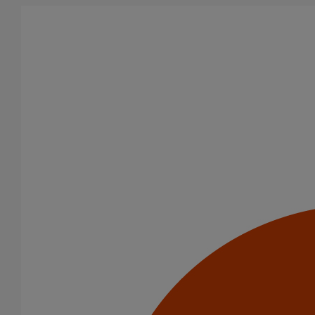
Aller au contenu principal
Accueil
Documents
Consultez et téléchargez les principaux catalogues et documents
techniques Pam Building dédiés aux tuyaux, raccords et solutions
de drainage en fonte
Filtrer par
tout supprimer
OUTILS ET DOCUMENTS
Catalogues
Aide à la prescription
Avis techniques
Certificats
(DOP) Déclaration des performances
FDES