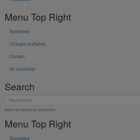
Menu Top Right
Stockistes
Chargés d'affaires
Contact
Se connecter
Search
Rechercher
Saisir les termes à rechercher.
Menu Top Right
CCTP réseau EP en fonte SME
Voir le document
Stockistes