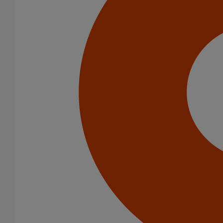
Solutions Coupe-Feu
Système EPAMS
Système ELIXAIR
Fiches techniques
40 Résultats
Filtrer par
tout supprimer