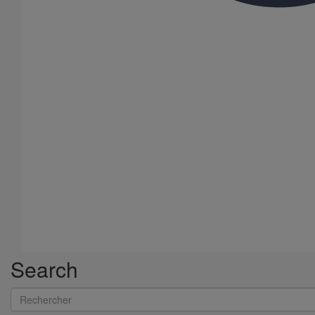
RÉACTION AU FEU GAMME SMU PLUS
Voir le document
Search
Rechercher