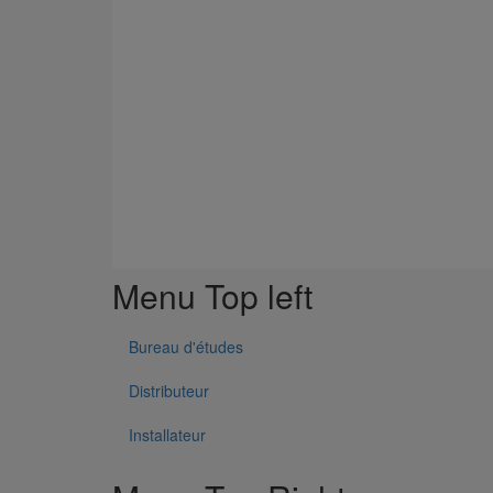
Menu Top left
Bureau d'études
Distributeur
Installateur
Les systèmes d'évacuation des eaux usées des bâtiment
Cependant, ces dernières années, des changements ont