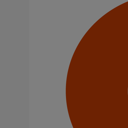
Résistance chimique
Afin de tester la résistance chimique des produits
maintenue à 23° C +/- 3°C - le maintien du pH étant co
une solution d'acide sulfurique de pH 2 pour le prem
une solution d'hydroxyde de sodium de pH 12 pour 
une solution d'eau usée de pH 7 pour le troisième é
Résistance chimique