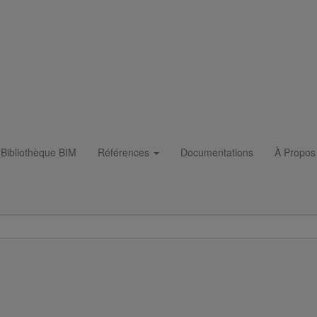
s,
.
s, tant du point de vue de leur composition que des températures d'uti
nts domestiques, bénéficient d'un revêtement intérieur
époxy bi-com
ses gammes face aux produits domestiques actuels, dans des conditions
Bibliothèque BIM
Références
Documentations
À Propos