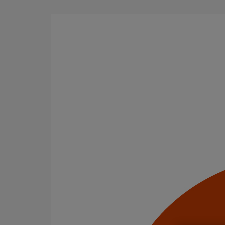
Aller au contenu principal
Accueil
Évacuation des effluents domestiques
Évacuation des efflu