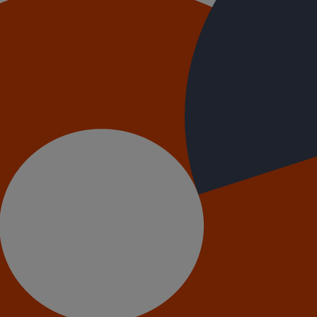
 en fonte, la norme EN 877
définit des essais où les produits doivent
nstamment contrôlé - dans les liquides suivants :
ier échantillon.
le second échantillon.
chantillon.