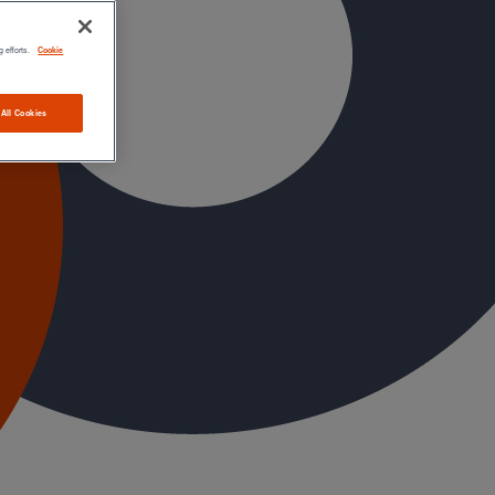
g efforts.
Cookie
 All Cookies
'effluents domestiques spécifiés par la norme EN 877.
lisation. PAM Building a fait évoluer ses revêtements
posant
qui constitue une barrière à la corrosion. Les
 de tests exigeantes.