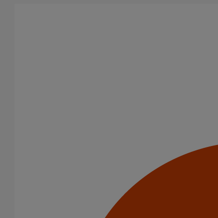
Aller au contenu principal
Produits
Dauphins
Dauphin rond droit DE 80 - 1M000 - GRIS ANTHRACITE
(RAL 7016)
Dauphin rond droit DE 80
- 1M000 - GRIS
ANTHRACITE (RAL
7016)
Code article : 260440