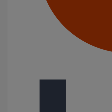
Documents
Fiche Produit_Dauphin rond droit_fr-FR.pdf
Variantes du produit
Infos techniques & description du produit
Documents
BIM
BIM