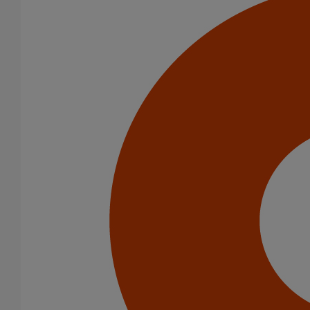
accidentelles ou aux actes de vandalisme sans écrasement ni
casse.
La fonte, résistante aux intempéries (cycles thermiques,
exposition aux UV...), est réputée pour sa longévité, sans perte de
ses caractéristiques mécaniques dans la durée.
Infos techniques
Résistance aux chocs,
Résistance aux températures extérieures extrêmes,
Résistance aux chocs thermiques,
Résistance aux rayons UV.
Normes industrielles des produits :
NF EN 877, CE, NF
Classification gamme Feu :
Euroclasse A2-s1,d0
Performances acoustiques :
ESA 5
Pourcentage de matières recyclées :
99%
Informations sur le recyclage :
entièrement recyclable
Variantes du produit
Infos techniques & description du produit
Documents
BIM