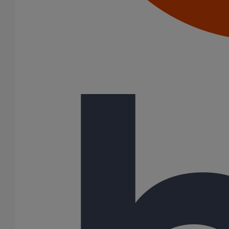
visiter le réseau. Ils sont composés de fonte et de joints
élastomères EPDM. Ces raccords sont revêtus d'un film
polymérisé gris anthracite appliqué par poudrage. L'assemblage
se fait mécaniquement en utilisant les joints PAM RAPID S et PAM
RAPID Inox.
Variantes du produit
Infos techniques
Documents
BIM
Données sur le produit/PDF
Variantes du produit
Infos techniques & description du produit
Documents
BIM
Variantes du produit
Article
DN
dn
Angle
Longueur
Hauteur
Largeur
Poids
155310
50
-
-
108
160
102
1,90
155332
75
-
-
134
205
132
3,00
155370
100
-
-
160
250
157
4,50
155403
125
-
-
189
280
192
6,50
155435
150
-
-
224
320
222
10,40
155463
200
-
-
224
360
270
12,80
155486
250
-
-
225
380
333
17,60
155503
300
-
-
227
400
385
26,30