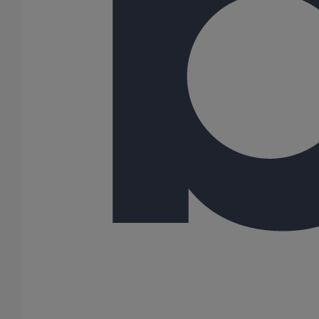
Toutes les dimensions sont en mm et les poids nominaux sont en
kg
Variantes du produit
Infos techniques & description du produit
Documents
BIM
Infos techniques & description du produit
Description du produit
Les tés de visite SMU Plus sont des dispositifs qui permettent de
visiter le réseau. Ils sont composés de fonte et de joints
élastomères EPDM. Ces raccords sont revêtus d'un film
polymérisé gris anthracite appliqué par poudrage. L'assemblage
se fait mécaniquement en utilisant les joints PAM RAPID S et PAM
RAPID Inox.
Utilisation recommandée :
Eaux grasses
Eaux industrielles
Effluents chauds
Principaux avantages :
Solide et pérenne, la qualité des revêtements des tés de visite