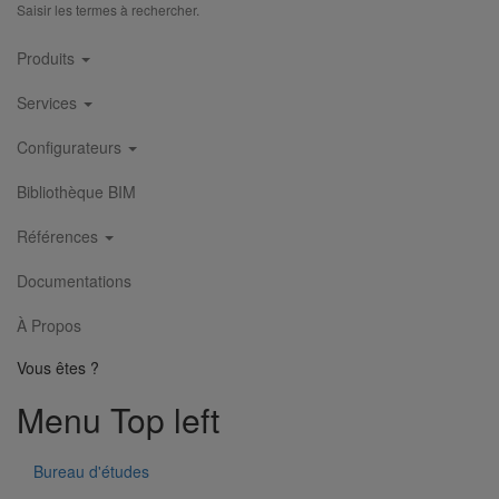
Saisir les termes à rechercher.
Main
Produits
navigation
Services
Configurateurs
Bibliothèque BIM
Références
Documentations
À Propos
Vous êtes ?
Menu Top left
Menu Footer 1
Bureau d'études