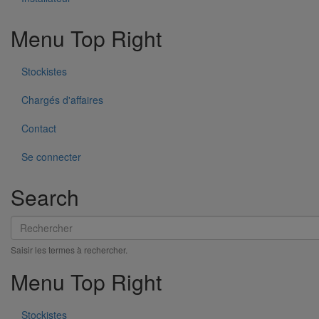
Informations sur le recyclage :
entièrement recyclable
Menu Top Right
Variantes du produit
Infos techniques & description du produit
Documents
Stockistes
BIM
Documents
Chargés d'affaires
Fiche Produit_Té de visite SMU PLUS_fr-FR.pdf
Variantes du produit
Contact
Infos techniques & description du produit
Documents
Se connecter
BIM
Search
BIM
Rechercher
Saisir les termes à rechercher.
Menu Top Right
Stockistes