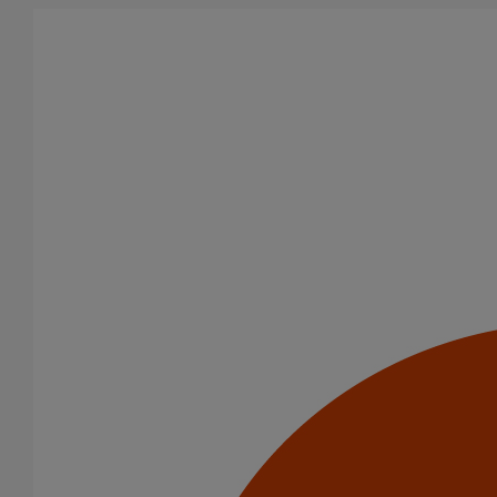
Aller au contenu principal
Produits
Tés de visite
Té de visite SMU PLUS DN125
Té de visite SMU PLUS
DN125
Code article : 155403