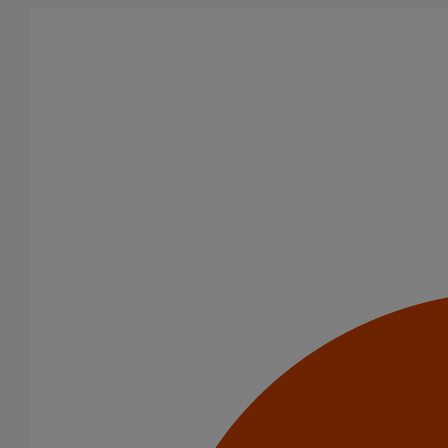
Aller au contenu principal
Produits
Coudes et esses
Esse cannelée à emboitement DN100 écartement 150
mm
Esse cannelée à
emboitement DN100
écartement 150 mm
Code article : 155625