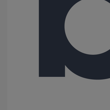
Description
Les esses pour descentes cannelées sont des raccords en fonte
permettant un dévoiement suivant un écartement donné. Ces
raccords sont revêtus d'un film époxydique déposé par
cataphorèse renforcée. Leur mise en oeuvre se fait par
emboîtement automatique à l'aide d'un joint EPDM (livré sur
chaque emboîture).
Variantes du produit
Infos techniques
Documents
BIM
Données sur le produit/PDF
Variantes du produit
Infos techniques & description du produit
Documents
BIM
Variantes du produit
Article
DN
dn
Angle
Longueur
Hauteur
Largeur
Poids
155560
75
-
-
250
260
115
3,10
155625
100
-
-
277
316
144
4,80
Toutes les dimensions sont en mm et les poids nominaux sont en
kg