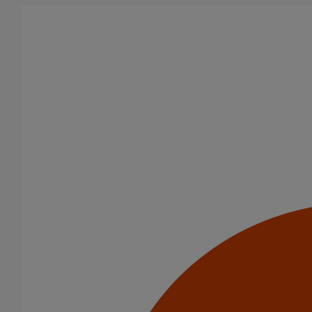
Aller au contenu principal
Produits
Système siphoïde
Naissance à platine EPAMS DN100
Naissance à platine
EPAMS DN100
Code article : 171305