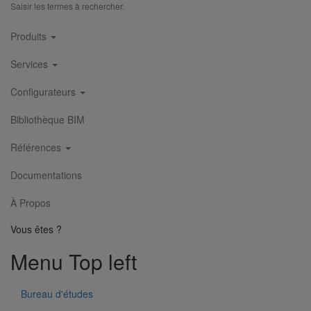
Saisir les termes à rechercher.
Main
Produits
navigation
Services
Configurateurs
Bibliothèque BIM
Références
Documentations
Menu Footer 1
À Propos
Produits
Vous êtes ?
Menu Top left
Nos services
Stockistes
Bureau d'études