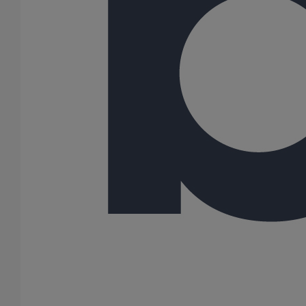
Toutes les dimensions sont en mm et les poids nominaux sont en
kg
Variantes du produit
Infos techniques & description du produit
Documents
BIM
Infos techniques & description du produit
Description du produit
Spécifiques au système EPAMS, ces naissances sont utilisées sur
toutes les toitures visées par le domaine d’emploi de l’Avis
Technique. Elles peuvent être brasées, soudées, pliées ou
découpées en fonction de la largeur du chéneau. Les naissances
PAM Building bénéficient de l’Avis Technique 5.2/14-2386_V2 en
date du 07/07/2022.
Utilisation recommandée :
Eaux pluviales
Système siphoïde
Principaux avantages :
Toutes les naissances du système EPAMS bénéficient d’un
Avis Technique consultable sur le site du CSTB.