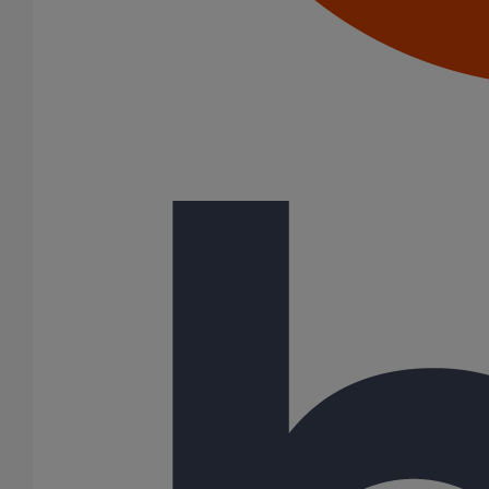
Description
Spécifiques au système EPAMS, ces naissances sont utilisées sur
toutes les toitures visées par le domaine d’emploi de l’Avis
Technique. Elles peuvent être brasées, soudées, pliées ou
découpées en fonction de la largeur du chéneau. Les naissances
PAM Building bénéficient de l’Avis Technique 5.2/14-2386_V2 en
date du 07/07/2022.
Variantes du produit
Infos techniques
Documents
BIM
Données sur le produit/PDF
Variantes du produit
Infos techniques & description du produit
Documents
BIM
Variantes du produit
Article
DN
dn
Angle
Longueur
Hauteur
Largeur
Poids
171081
50
-
-
500
470
500
6,37
171267
75
-
-
500
470
500
6,67
171305
100
-
-
500
470
500
7,32
172874
125
-
-
500
470
500
9,20