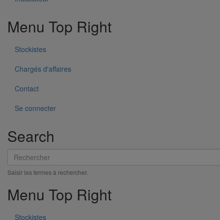
Documents
EPAMS_-_Naissance__platine.pdf
Menu Top Right
Variantes du produit
Infos techniques & description du produit
Documents
Stockistes
BIM
Chargés d'affaires
BIM
Contact
Se connecter
Search
Rechercher
Saisir les termes à rechercher.
Menu Top Right
Stockistes