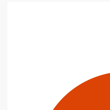
Aller au contenu principal
Produits
Système siphoïde
Naissance à bride EPAMS DN100
Naissance à bride
EPAMS DN100
Code article : 171290