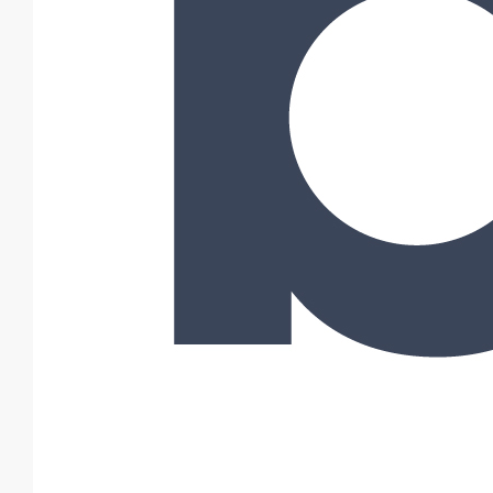
Infos techniques & description du produit
Documents
BIM
Variantes du produit
Article
DN
dn
Angle
Longueur
Hauteur
Largeur
Poids
171288
50
-
-
340
470
340
6,16
171289
75
-
-
340
470
340
6,46
171290
100
-
-
340
470
340
7,11
172871
125
-
-
340
470
340
8,99
Toutes les dimensions sont en mm et les poids nominaux sont en
kg
Variantes du produit
Infos techniques & description du produit
Documents
BIM
Infos techniques & description du produit
Description du produit
Spécifiques au système EPAMS, ces naissances sont utilisées en
cas d’incompatibilité entre les matériau. Elles sont adaptées aux
chéneaux jusqu’à 6 mm d’épaisseur.Les naissances PAM Building
bénéficient de l’Avis Technique 5.2/14-2386_V2 en date du 7