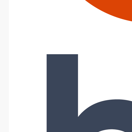
Description
Spécifiques au système EPAMS, ces naissances sont utilisées en
cas d’incompatibilité entre les matériau. Elles sont adaptées aux
chéneaux jusqu’à 6 mm d’épaisseur.Les naissances PAM Building
bénéficient de l’Avis Technique 5.2/14-2386_V2 en date du 7
juillet 2022.
Variantes du produit
Infos techniques
Documents
BIM
Données sur le produit/PDF
Variantes du produit