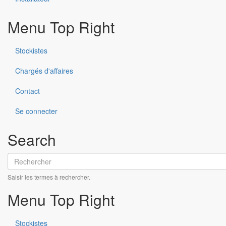
Documents
EPAMS_-_Naissance__bride.pdf
Menu Top Right
Variantes du produit
Infos techniques & description du produit
Stockistes
Documents
BIM
Chargés d'affaires
BIM
Contact
Se connecter
Search
Rechercher
Saisir les termes à rechercher.
Menu Top Right
Stockistes