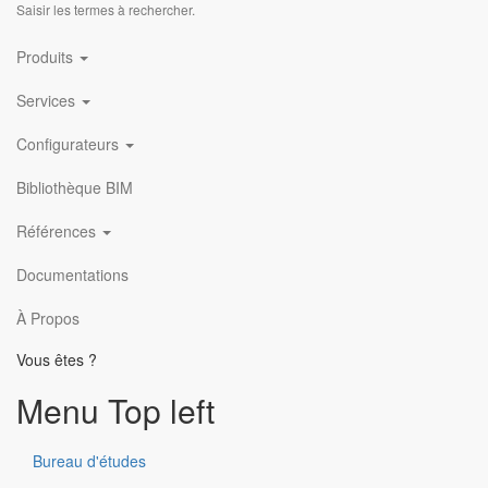
Saisir les termes à rechercher.
Main
Produits
navigation
Services
Configurateurs
Bibliothèque BIM
Références
Documentations
Menu Footer 1
À Propos
Vous êtes ?
Produits
Menu Top left
Nos services
Stockistes
Bureau d'études