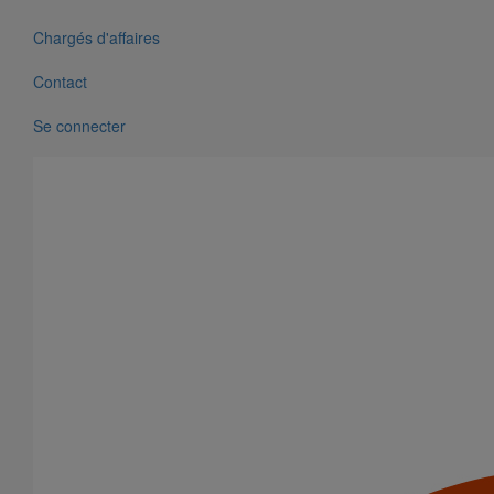
Matériel :
Fonte
Normes industrielles des produits :
NF EN 877, NF,
Chargés d'affaires
Kitemark, GOST, SINTEF, Qplus prR 592012-3
Classification gamme Feu :
Contact
Euroclasse A1
Pourcentage de matières recyclées :
99%
Se connecter
Informations sur le recyclage :
entièrement recyclable
Variantes du produit
Infos techniques & description du produit
Documents
BIM
Documents
Datasheet-FR-Agilium-Short-Radius-Bend-88.pdf
Variantes du produit
Infos techniques & description du produit
Documents
BIM
BIM