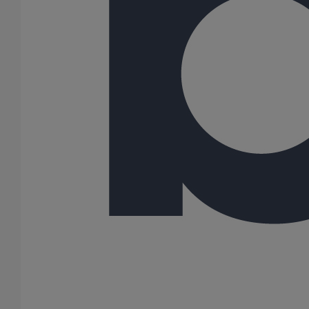
Les coudes de la gamme SMU AGILIUM sont des raccords en
fonte dont le poids est réduit de 15 % par rapport à celui des
raccords de la gamme standard (SMU S). Ces coudes permettent
un changement de direction du fluide transporté, avec l’angle
indiqué. Ils sont revêtus d'un film époxydique brun-rouge déposé
par cataphorèse. L'assemblage se fait mécaniquement en
utilisant les joints PAM Rapid.
Variantes du produit
Infos techniques
Documents
BIM
Données sur le produit/PDF
Variantes du produit
Infos techniques & description du produit
Documents
BIM
Variantes du produit
Article
DN
dn
Angle
Longueur
Hauteur
Largeur
Poids
283868
100
-
-
160
162
110
1,60
285294
125
-
-
190
192
135
2,80
285295
150
-
-
223
225
160
4,30
Toutes les dimensions sont en mm et les poids nominaux sont en
kg
Variantes du produit