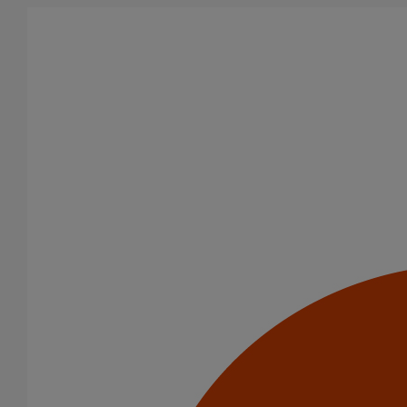
Aller au contenu principal
Produits
Coudes
Coude SMU AGILIUM à 88° DN150
Coude SMU AGILIUM à
88° DN150
Code article : 285295