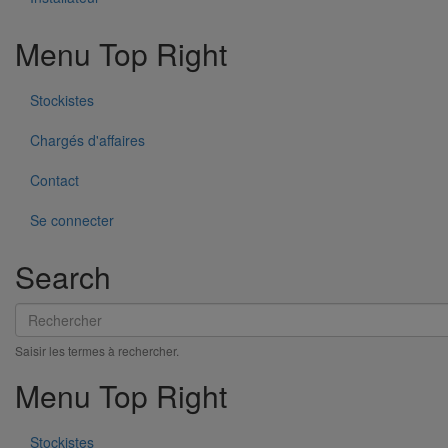
Utilisation recommandée :
Menu Top Right
Eaux pluviales
Eaux usées
Eaux vannes
Stockistes
Principaux avantages :
Chargés d'affaires
Performances garanties par des marques délivrées par des
tiers.
Contact
Haut niveau de sécurité incendie avec l'excellente résistance
au feu jusqu'à 240 minutes selon la configuration (la plupart
Se connecter
ne nécessite pas de protection incendie particulière, ce qui
permet d'économiser du temps et de l'argent).
Meilleur confort acoustique.
Search
Facilité d'installation grâce aux joints mécaniques.
Adaptation à toutes les configurations grâce aux accessoires
Rechercher
disponibles permettant de relier la fonte à d'autres matériaux.
Entretien limité grâce aux propriétés techniques et
Saisir les termes à rechercher.
mécaniques de la fonte.
Menu Top Right
Infos techniques
Résistance à l’eau chaude : 24h à 95°C.
Stockistes
Résistance aux cycles thermiques : 1500 cycles entre 15°C et