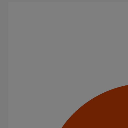
Aller au contenu principal
Produits
Embranchements
Embranchement simple AGILIUM à 45° DN150 dn100
Embranchement simple
AGILIUM à 45° DN150
dn100
Code article : 285358