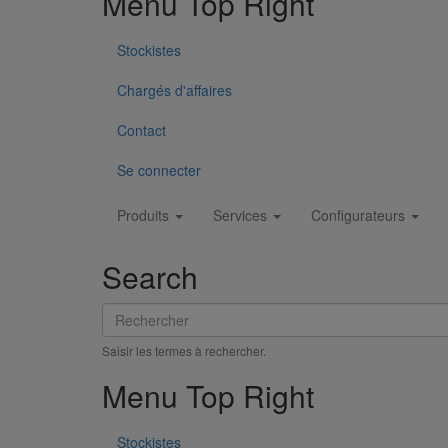
Menu Top Right
Stockistes
Chargés d'affaires
Contact
Se connecter
Main
Menu Footer 1
Produits
Services
Configurateurs
navigation
Produits
Search
Nos services
Rechercher
Stockistes
Saisir les termes à rechercher.
Menu Footer 2
Menu Top Right
Contact
Stockistes