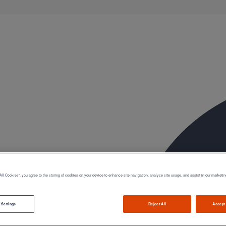
ble, et ayant des propriétés acoustiques intrinsèques. Nos systèmes d’
ue.
All Cookies”, you agree to the storing of cookies on your device to enhance site navigation, analyze site usage, and assist in our marketin
 Settings
Reject All
Accept