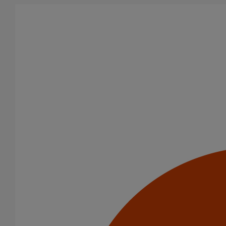
Aller au contenu principal
Tous les produits
La fonte est un matériau, solide, pérenne, incombustible, et ayant
des propriétés acoustiques intrinsèques. Nos systèmes
d’évacuation présentent de remarquables caractéristiques en
matière de sécurité incendie et de confort acoustique.
Filtrer par
tout supprimer
Evacuation en enterré
Raccords
Domaines d’emploi
(-)
Evacuation en enterré
Usage standard
Usage intensif