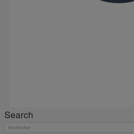
Bouchon simple SMU PLUS DN125
En savoir plus
sur Bouchon simple SMU PLUS DN125
Search
Rechercher