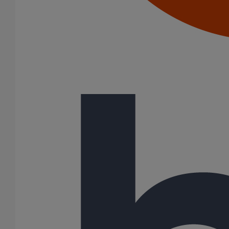
125
150
200
250
300
400
500
600
Gamme
ITINERO
SMU PLUS
234 Résultats