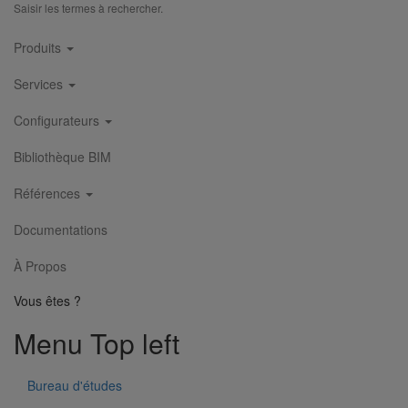
Saisir les termes à rechercher.
Main
Produits
navigation
Bouchon simple SMU PLUS DN100
Services
En savoir plus
sur Bouchon simple SMU PLUS DN100
Configurateurs
Bibliothèque BIM
Références
Documentations
À Propos
Vous êtes ?
Menu Top left
Bureau d'études