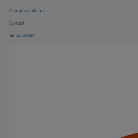
Chargés d'affaires
Contact
Se connecter
Bouchon simple SMU PLUS DN250
En savoir plus
sur Bouchon simple SMU PLUS DN250