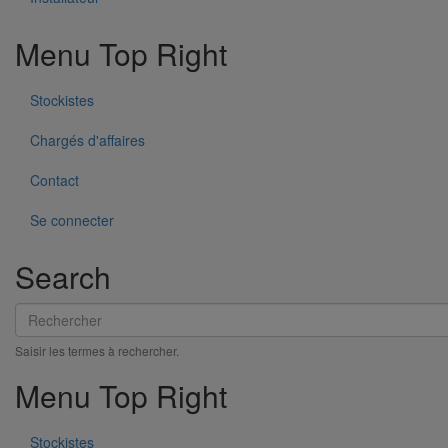
Menu Top Right
Stockistes
Chargés d'affaires
Contact
Se connecter
Search
Rechercher
Bouchon simple SMU PLUS DN300
Saisir les termes à rechercher.
En savoir plus
sur Bouchon simple SMU PLUS DN300
Menu Top Right
Stockistes