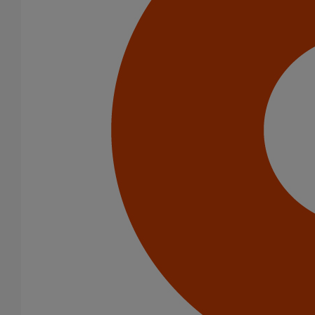
Infrastructure
Catégorie de produits
Tuyaux
Accessoires
Outillage
Peinture
Joints
Joints HP
Joints standards
Raccords
Bouchons
Bouchons expansibles
Cônes excentrés
Coudes
Embranchements
Raccords d'ancrage
Siphons
Tés de visite
Diamètre nominal
50
75
100