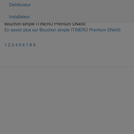
Distributeur
Installateur
Bouchon simple ITINERO Premium DN400
En savoir plus
sur Bouchon simple ITINERO Premium DN400
1
2
3
4
5
6
7
8
9