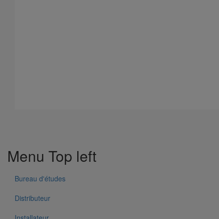
Menu Top left
Bouchon simple SMU PLUS DN50
En savoir plus
sur Bouchon simple SMU PLUS DN50
Bureau d'études
Distributeur
Installateur