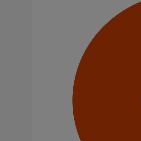
Embranchement simple SMU PLUS 88° DN100 dn50
En savoir plus
sur Embranchement simple SMU PLUS