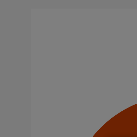
Aller au contenu principal
Tous les produits
La fonte est un matériau, solide, pérenne, incombusti
en matière de sécurité incendie et de confort acoustiq
Filtrer par
tout supprimer
Evacuation en enterré
Embranchements
Domaines d’emploi
(-)
Evacuation en enterré
Usage standard
Usage intensif
Infrastructure