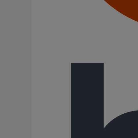
200
250
300
400
500
600
Gamme
ITINERO
SMU PLUS
92 Résultats