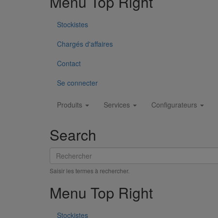
Menu Top Right
Stockistes
Embranchement simple SMU PLUS 88° DN75 dn50
En savoir plus
sur Embranchement simple SMU PLUS 
Chargés d'affaires
Contact
Se connecter
Main
Produits
Services
Configurateurs
navigation
Search
Rechercher
Saisir les termes à rechercher.
Menu Top Right
Stockistes