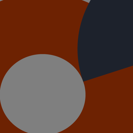
 88° DN100 dn50