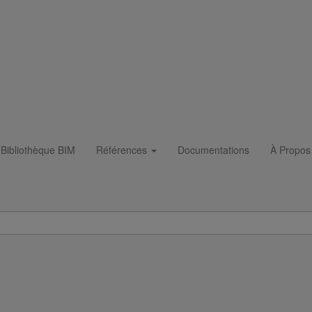
88° DN75 dn50
Bibliothèque BIM
Références
Documentations
À Propos