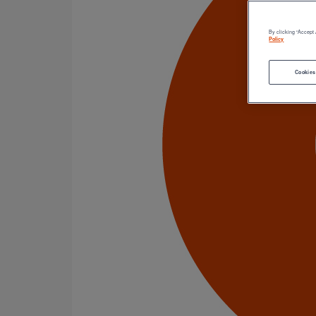
Catégorie de produits
Tuyaux
Accessoires
By clicking “Accept 
Outillage
Policy
Peinture
Joints
Cookies
Joints HP
Joints standards
Raccords
Bouchons
Bouchons expansibles
Cônes excentrés
Coudes
Embranchements
Raccords d'ancrage
Siphons
Tés de visite
Diamètre nominal
50
75
100
125
150