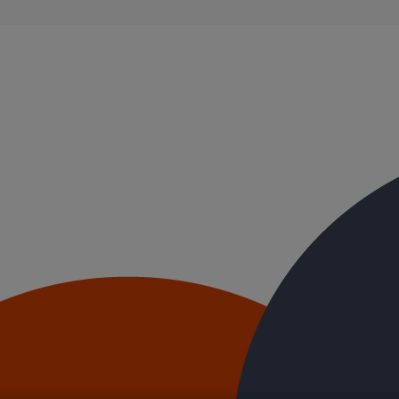
ble, et ayant des propriétés acoustiques intrinsèques. Nos systèmes d’
ue.