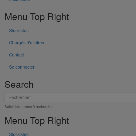
Menu Top Right
Stockistes
Chargés d'affaires
Contact
Se connecter
Search
Rechercher
Saisir les termes à rechercher.
Menu Top Right
Cône excentré SMU S DN500 dn300
En savoir plus
sur Cône excentré SMU S DN500 dn300
Stockistes