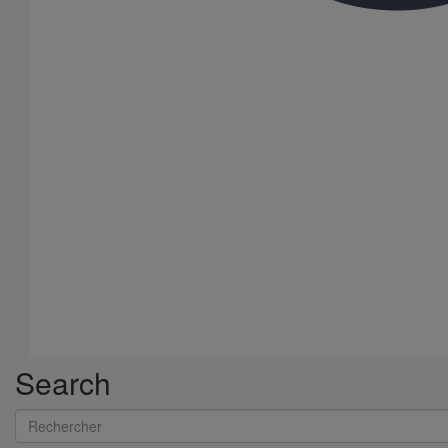
Cône excentré SMU S DN300 dn150
En savoir plus
sur Cône excentré SMU S DN300 dn150
Search
Rechercher