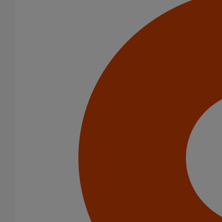
Cône excentré SMU S DN300 dn250