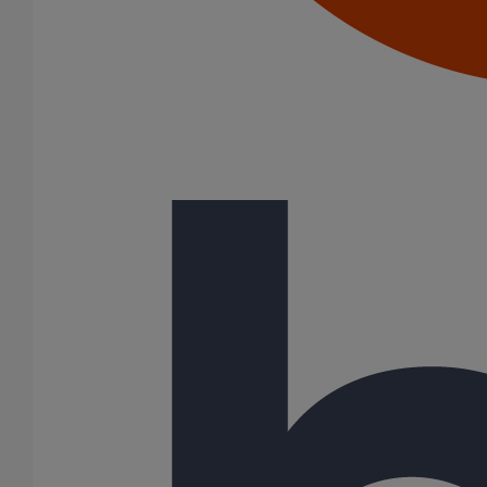
216
250
300
400
500
600
Gamme
AGILIUM
ELIXAIR
EPAMS
ITINERO
PLUVIALES PAVILLONNAIRES
PLUVIALES RESIDENTIELLES
SME
SMU PLUS
(-)
SMU S
252 Résultats