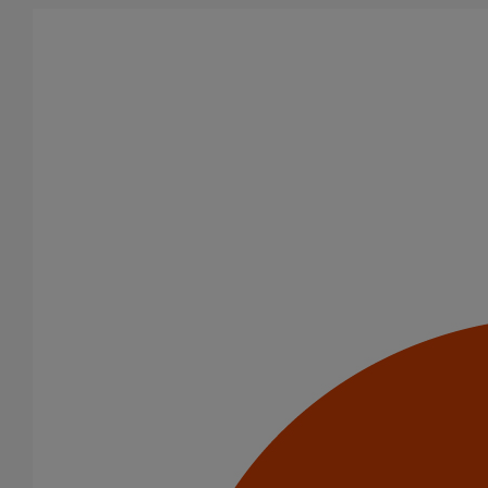
Aller au contenu principal
Tous les produits
La fonte est un matériau, solide, pérenne, incombustible, et ayant
des propriétés acoustiques intrinsèques. Nos systèmes
d’évacuation présentent de remarquables caractéristiques en
matière de sécurité incendie et de confort acoustique.
Filtrer par
tout supprimer
SMU S
Domaines d’emploi
Usage standard
Catégorie de produits