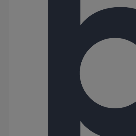
Cône excentré SMU S DN300 dn200
En savoir plus
sur Cône excentré SMU S DN300 dn200