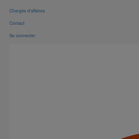
Chargés d'affaires
Contact
Se connecter
Cône excentré SMU S DN400 dn300
En savoir plus
sur Cône excentré SMU S DN400 dn300