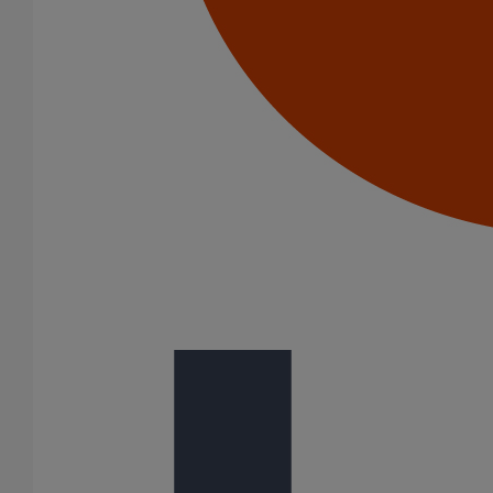
En savoir plus
sur Cône excentré SMU S DN300 dn250