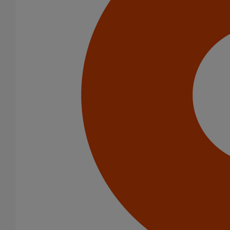
Tuyaux
Raccords
Bouchons
Bouchons expansibles
Compensateurs de mouvement
Cônes excentrés
Coudes
Culottes chute unique et multiconnecteurs
Embranchements
Raccords d'ancrage
Siphons
Tés de visite
Diamètre nominal
50
75
81
100
108
125
150
162
189
200