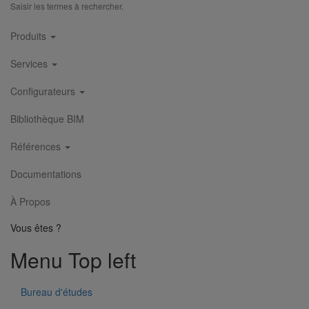
Saisir les termes à rechercher.
Main
Cône excentré SMU S DN250 dn200
Produits
En savoir plus
sur Cône excentré SMU S DN250 dn200
navigation
Services
Configurateurs
Bibliothèque BIM
Références
Documentations
À Propos
Vous êtes ?
Menu Top left
Bureau d'études