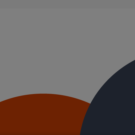
ble, et ayant des propriétés acoustiques intrinsèques. Nos systèmes d’
ue.