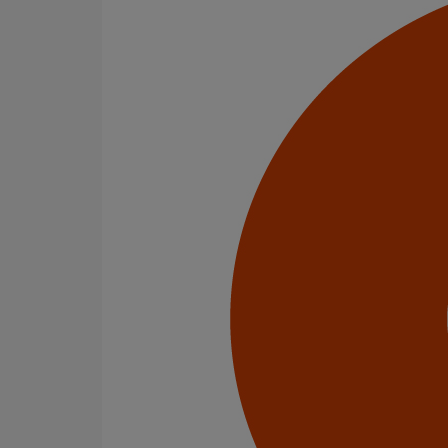
Cône excentré SMU S DN200 dn150
En savoir plus
sur Cône excentré SMU S DN200 dn15