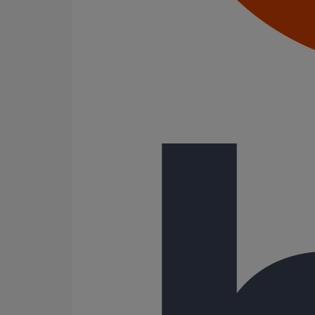
300
400
500
600
Gamme
AGILIUM
ELIXAIR
EPAMS
ITINERO
PLUVIALES PAVILLONNAIRES
PLUVIALES RESIDENTIELLES
SME
SMU PLUS
(-)
SMU S
252 Résultats