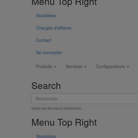
Menu Top Right
Stockistes
Chargés d'affaires
Contact
Se connecter
Main
Produits
Services
Configurateurs
navigation
Search
Rechercher
Saisir les termes à rechercher.
Menu Top Right
Stockistes