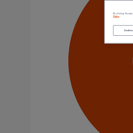
Bouchons
Bouchons expansibles
Compensateurs de mouvement
By clicking “Accept 
Cônes excentrés
Policy
Coudes
Culottes chute unique et multiconnecteurs
Cookies
Embranchements
Raccords d'ancrage
Siphons
Tés de visite
Diamètre nominal
50
75
81
100
108
125
150
162
189
200
216
250