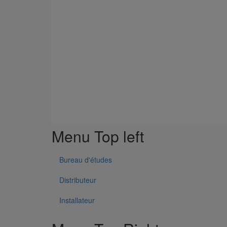
Cône excentré SMU S DN250 dn100
En savoir plus
sur Cône excentré SMU S DN250 dn10
Menu Top left
Bureau d'études
Distributeur
Installateur