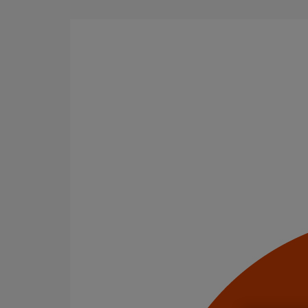
Aller au contenu principal
Tous les produits
La fonte est un matériau, solide, pérenne, incombusti
en matière de sécurité incendie et de confort acoustiq
Filtrer par
tout supprimer
SMU S
Domaines d’emploi
Usage standard
Catégorie de produits
Tuyaux
Raccords