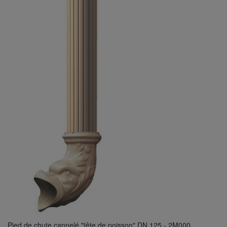
Pied de chute cannelé "tête de poisson" DN 125 - 2M000