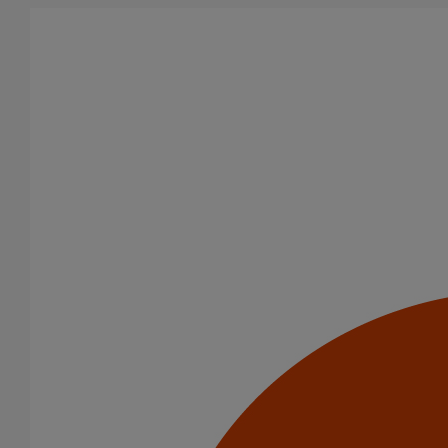
Aller au contenu principal
Tous les produits
La fonte est un matériau, solide, pérenne, incombustible, et ayant
des propriétés acoustiques intrinsèques. Nos systèmes
d’évacuation présentent de remarquables caractéristiques en
matière de sécurité incendie et de confort acoustique.
Filtrer par
tout supprimer
PLUVIALES RESIDENTIELLES
Domaines d’emploi
Eaux pluviales - Système gravitaire
Catégorie de produits