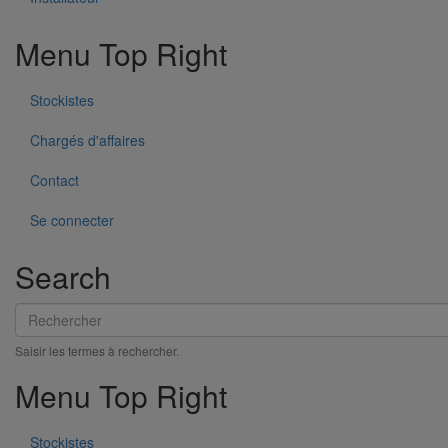
Menu Top Right
Stockistes
Chargés d'affaires
Contact
Se connecter
Search
Rechercher
Saisir les termes à rechercher.
Menu Top Right
Pied de chute rond coudé - gamme résidentielle - DN125 - 2M000
En savoir plus
sur Pied de chute rond coudé - gamme
Stockistes