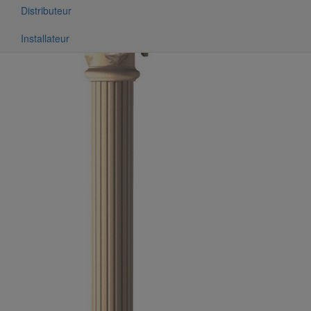
Distributeur
résidentielle - DN100 - 1M000
Installateur