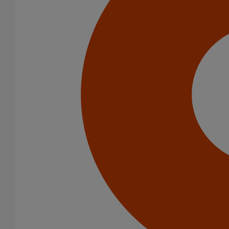
Descentes pluviales
Boîtes à eau
Coudes et esses
Dauphins
Gargouilles
Joints pour gamme pluviale
Diamètre nominal
75
100
125
Gamme
AGILIUM
ELIXAIR
EPAMS
ITINERO
PLUVIALES PAVILLONNAIRES
SME
SMU PLUS
SMU S
(-)
PLUVIALES RESIDENTIELLES
68 Résultats