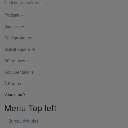
Saisir les termes à rechercher.
Main
Produits
navigation
Services
Configurateurs
Bibliothèque BIM
Références
Documentations
À Propos
Vous êtes ?
Menu Top left
Bureau d'études
Pied de chute rond coudé - gamme résidentielle - DN100 - 1M000
En savoir plus
sur Pied de chute rond coudé - gamme