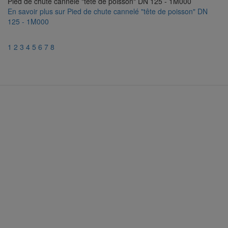
Pied de chute cannelé "tête de poisson" DN 125 - 1M000
En savoir plus
sur Pied de chute cannelé "tête de poisson" DN
125 - 1M000
1
2
3
4
5
6
7
8