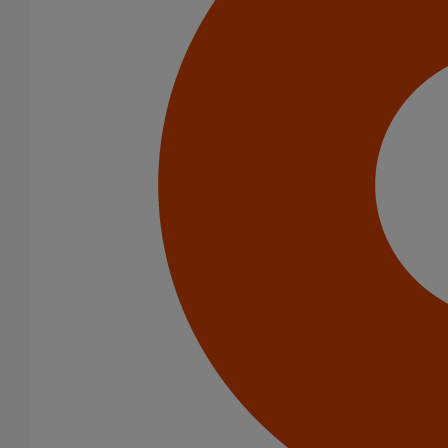
Tuyaux
Raccords
Coudes
Embranchements
Diamètre nominal
50
75
100
125
150
200
250
300
Gamme
ELIXAIR
EPAMS
ITINERO
PLUVIALES PAVILLONNAIRES
PLUVIALES RESIDENTIELLES
SME
SMU PLUS
SMU S