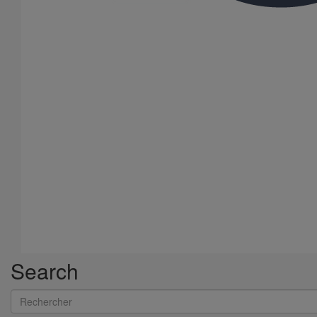
Embranchement simple AGILIUM à 45° DN200 dn200
En savoir plus
sur Embranchement simple AGILIUM à 45°
DN200 dn200
Search
Rechercher