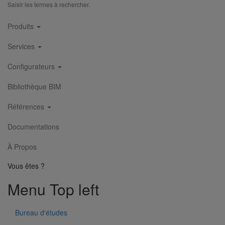
Saisir les termes à rechercher.
Main
Produits
navigation
Services
Configurateurs
Bibliothèque BIM
Références
Documentations
Embranchement simple AGILIUM à 45° DN200 dn150
À Propos
En savoir plus
sur Embranchement simple AGILIUM à 45°
Vous êtes ?
DN200 dn150
Menu Top left
1
2
3
Bureau d'études