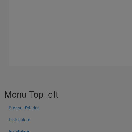
Coude SMU AGILIUM à 45° DN200
En savoir plus
sur Coude SMU AGILIUM à 45° DN200
Menu Top left
Bureau d'études
Distributeur
Installateur