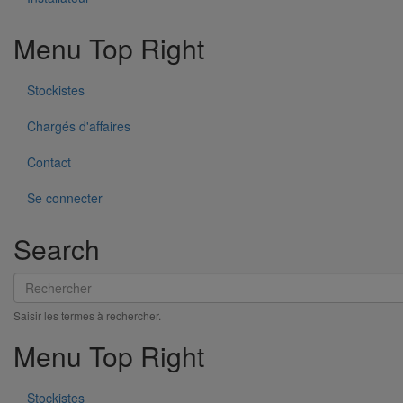
Menu Top Right
Coude Agilium 88° DN100
En savoir plus
sur Coude Agilium 88° DN100
Stockistes
Chargés d'affaires
Contact
Se connecter
Search
Rechercher
Saisir les termes à rechercher.
Menu Top Right
Stockistes