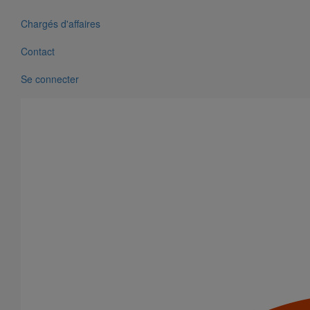
Coude Agilium 45° DN125
Chargés d'affaires
En savoir plus
sur Coude Agilium 45° DN125
Contact
Se connecter
Coude AGILIUM 45° DN100