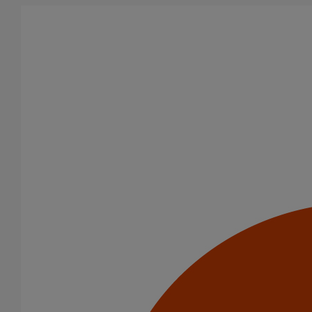
Aller au contenu principal
Tous les produits
La fonte est un matériau, solide, pérenne, incombustible, et ayant
des propriétés acoustiques intrinsèques. Nos systèmes
d’évacuation présentent de remarquables caractéristiques en
matière de sécurité incendie et de confort acoustique.
Filtrer par
tout supprimer
AGILIUM
Domaines d’emploi
Usage standard
Catégorie de produits