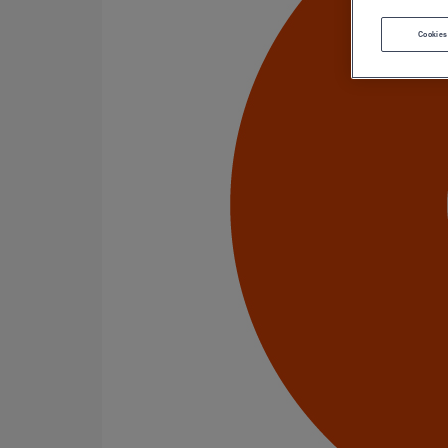
Dauphins
Fixations
Cookies
Gargouilles
Joints pour gamme pluviale
Fixations
Amortisseurs acoustiques
Colliers de descente
Colliers et crochets de suspension
Consoles
Joints
Bagues et manchons d'adaptation
Colliers à griffes
Joints HP
Joints SME
Joints standards
Tampons EPDM
Puits climatique
Raccords
Bouchons
Bouchons expansibles
Compensateurs de mouvement
Cônes excentrés
Coudes