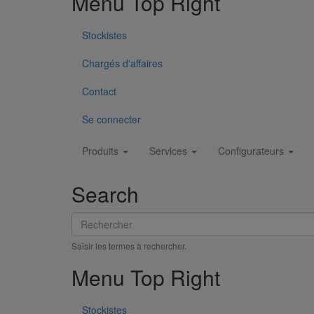
Menu Top Right
Stockistes
Chargés d'affaires
Contact
Se connecter
Main
Produits
Services
Configurateurs
navigation
Search
Rechercher
Saisir les termes à rechercher.
Menu Top Right
Stockistes