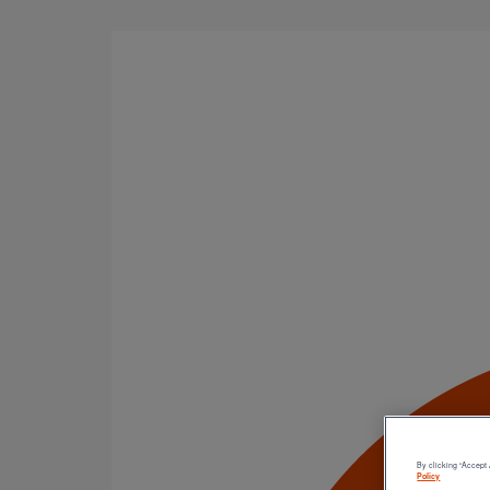
Aller au contenu principal
Tous les produits
La fonte est un matériau, solide, pérenne, incombusti
en matière de sécurité incendie et de confort acoustiq
Catégorie de produits
Tuyaux
Accessoires
Outillage
PAM Protect
Peinture
Descentes pluviales
Boîtes à eau
Coudes et esses
By clicking “Accept 
Policy