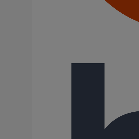
Coulisses
Culottes chute unique et multiconnecteurs
Embranchements
Raccordements WC
Raccords d'ancrage
Siphons
Tés de visite
Système siphoïde
Aucun produit ne correspond à votre recherche