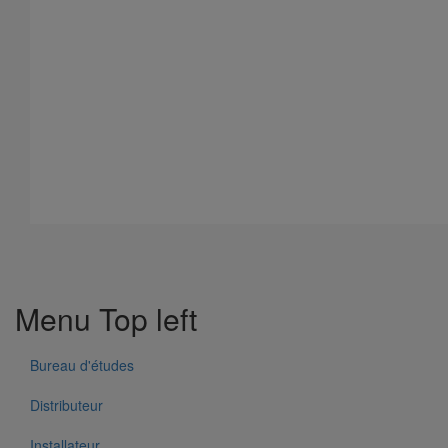
Tuyau SMU S DN75 - 3M000
En savoir plus
sur Tuyau SMU S DN75 - 3M000
Menu Top left
Bureau d'études
Distributeur
Installateur