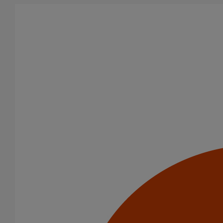
Aller au contenu principal
Tous les produits
La fonte est un matériau, solide, pérenne, incombustible, et ayant
des propriétés acoustiques intrinsèques. Nos systèmes
d’évacuation présentent de remarquables caractéristiques en
matière de sécurité incendie et de confort acoustique.
Filtrer par
tout supprimer
Tuyaux
Domaines d’emploi
Usage standard
Evacuation en enterré
Usage intensif