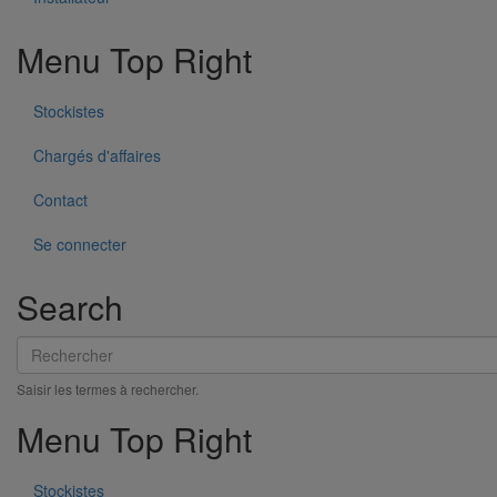
Menu Top Right
Tuyau SMU S DN600 - 3M000
En savoir plus
sur Tuyau SMU S DN600 - 3M000
Stockistes
Chargés d'affaires
Contact
Se connecter
Search
Rechercher
Saisir les termes à rechercher.
Tuyau SMU S DN500 - 3M000
En savoir plus
sur Tuyau SMU S DN500 - 3M000
Menu Top Right
Stockistes