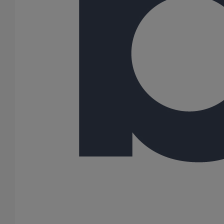
100
125
150
200
250
300
400
500
600
Gamme
AGILIUM
ITINERO
SME
SMU PLUS
SMU S
59 Résultats