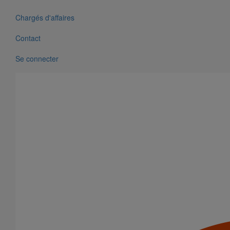
Chargés d'affaires
Contact
Se connecter
Tuyau SMU S DN50 - 3M000
En savoir plus
sur Tuyau SMU S DN50 - 3M000