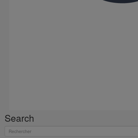
En savoir plus
sur Tuyau SMU S DN150 - 3M000
1
2
3
4
5
6
7
Search
Rechercher