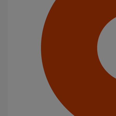
Infrastructure
Catégorie de produits
Tuyaux
Accessoires
Outillage
PAM Protect
Peinture
Descentes pluviales
Boîtes à eau
Coudes et esses
Dauphins
Fixations
Gargouilles
Joints pour gamme pluviale
Fixations
Amortisseurs acoustiques
Colliers de descente
Colliers et crochets de suspension
Consoles
Joints
Bagues et manchons d'adaptation
Colliers à griffes