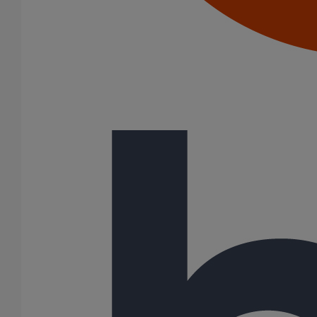
Joints HP
Joints SME
Joints standards
Tampons EPDM
Puits climatique
Raccords
Bouchons
Bouchons expansibles
Compensateurs de mouvement
Cônes excentrés
Coudes
Coulisses
Culottes chute unique et multiconnecteurs
Embranchements
Raccordements WC
Raccords d'ancrage
Siphons
Tés de visite
Système siphoïde
Diamètre nominal
50
75