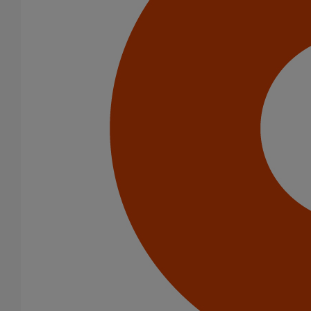
Infrastructure
Catégorie de produits
Tuyaux
Accessoires
Outillage
PAM Protect
Peinture
Descentes pluviales
Boîtes à eau
Coudes et esses
Dauphins
Fixations
Gargouilles
Joints pour gamme pluviale
Fixations
Amortisseurs acoustiques
Colliers de descente
Colliers et crochets de suspension
Consoles
Joints
Bagues et manchons d'adaptation
Colliers à griffes