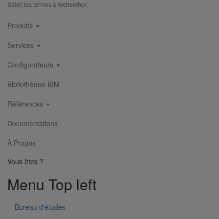
Saisir les termes à rechercher.
Main
Produits
navigation
Bouchon simple SMU S DN300
Services
En savoir plus
sur Bouchon simple SMU S DN300
Configurateurs
Bibliothèque BIM
Références
Documentations
À Propos
Vous êtes ?
Menu Top left
Bureau d'études