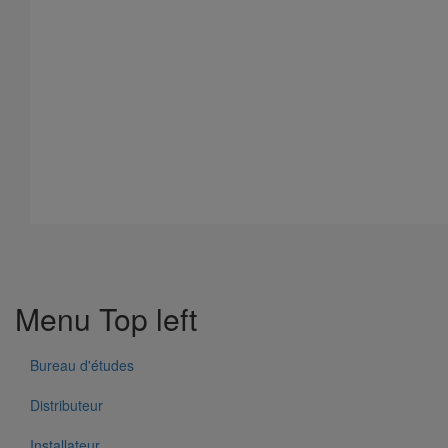
596 Résultats
Menu Top left
Pièce de liaison avec les autres matériaux SMU S DN300
En savoir plus
sur Pièce de liaison avec les autres matériaux
Bureau d'études
SMU S DN300
Distributeur
Installateur