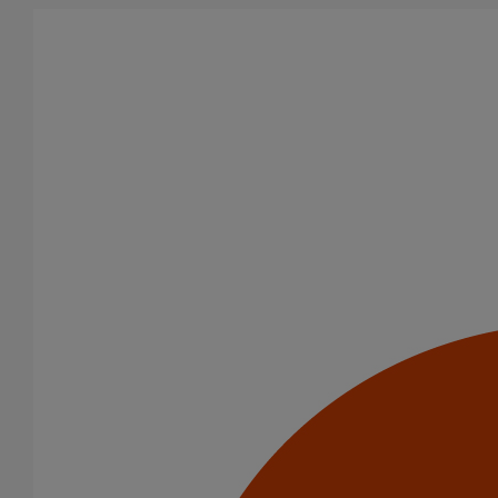
Aller au contenu principal
Tous les produits
La fonte est un matériau, solide, pérenne, incombustible, et ayant
des propriétés acoustiques intrinsèques. Nos systèmes
d’évacuation présentent de remarquables caractéristiques en
matière de sécurité incendie et de confort acoustique.
Filtrer par
tout supprimer
Raccords
Coulisses
Domaines d’emploi
Usage standard
Evacuation en enterré
Usage intensif