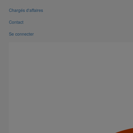
Chargés d'affaires
Contact
Se connecter
Pièce de liaison avec les autres matériaux SMU S DN150
En savoir plus
sur Pièce de liaison avec les autres matériaux
SMU S DN150