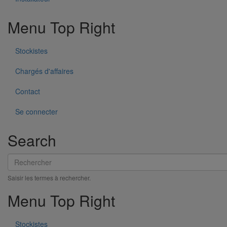
Menu Top Right
Stockistes
Chargés d'affaires
Contact
Se connecter
Search
Pièce de liaison avec les autres matériaux SMU S DN200
En savoir plus
sur Pièce de liaison avec les autres matériaux
Rechercher
SMU S DN200
Saisir les termes à rechercher.
Menu Top Right
Stockistes