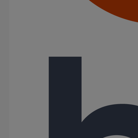
Joints HP
Joints SME
Joints standards
Tampons EPDM
Puits climatique
Raccords
Bouchons
Bouchons expansibles
Compensateurs de mouvement
Cônes excentrés
Coudes
Coulisses
Culottes chute unique et multiconnecteurs
Embranchements
Raccordements WC
Raccords d'ancrage
Siphons
Tés de visite
Système siphoïde
Diamètre nominal
50
75