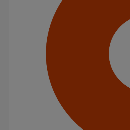
Infrastructure
Eaux pluviales - Système gravitaire
Catégorie de produits
Tuyaux
Accessoires
Outillage
PAM Protect
Peinture
Descentes pluviales
Boîtes à eau
Coudes et esses
Dauphins
Fixations
Gargouilles
Joints pour gamme pluviale
Fixations
Amortisseurs acoustiques
Colliers de descente
Colliers et crochets de suspension
Consoles
Joints
Bagues et manchons d'adaptation