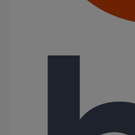
Colliers à griffes
Joints HP
Joints SME
Joints standards
Tampons EPDM
Puits climatique
Raccords
Bouchons
Bouchons expansibles
Compensateurs de mouvement
Cônes excentrés
Coudes
Coulisses
Culottes chute unique et multiconnecteurs
Embranchements
Raccordements WC
Raccords d'ancrage
Siphons
Tés de visite
Système siphoïde
Diamètre nominal
50