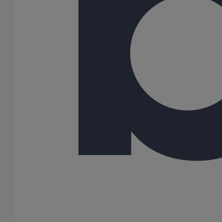
75
80
100
125
150
200
250
300
400
500
600
Gamme
AGILIUM
ITINERO
PLUVIALES PAVILLONNAIRES
SME
SMU PLUS
SMU S
173 Résultats