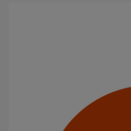
Aller au contenu principal
Tous les produits
La fonte est un matériau, solide, pérenne, incombustible, et ayant
des propriétés acoustiques intrinsèques. Nos systèmes
d’évacuation présentent de remarquables caractéristiques en
matière de sécurité incendie et de confort acoustique.
Filtrer par
tout supprimer
Fixations
Coudes
Domaines d’emploi
Usage standard
Usage intensif
Evacuation en enterré