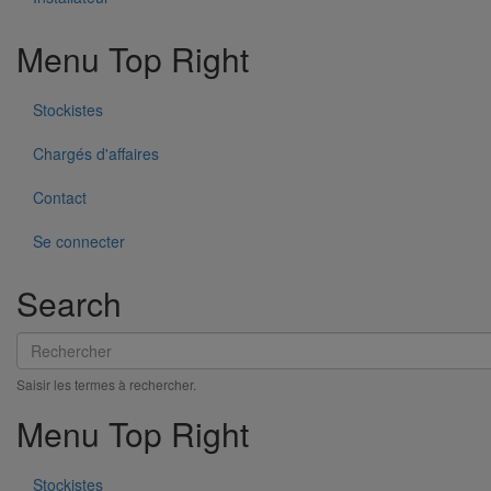
Menu Top Right
Stockistes
Chargés d'affaires
Fixation murale gamme résidentielle
Contact
En savoir plus
sur Fixation murale gamme résidentielle
Se connecter
Search
Rechercher
Saisir les termes à rechercher.
Menu Top Right
Stockistes