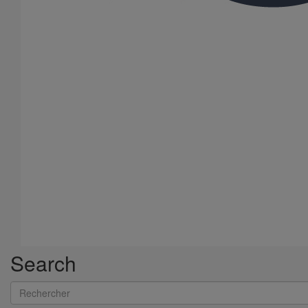
Collier de descente DN50
En savoir plus
sur Collier de descente DN50
Search
Rechercher