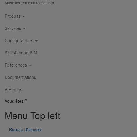
Saisir les termes à rechercher.
Collier de descente DN300
Main
En savoir plus
sur Collier de descente DN300
Produits
navigation
Services
Configurateurs
Bibliothèque BIM
Références
Documentations
À Propos
Vous êtes ?
Collier de descente DN250
Menu Top left
En savoir plus
sur Collier de descente DN250
1
2
3
4
5
6
7
8
9
Bureau d'études