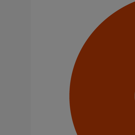
Disque X140 pour scie EXACT 170E
En savoir plus
sur Disque X140 pour scie EXACT 170