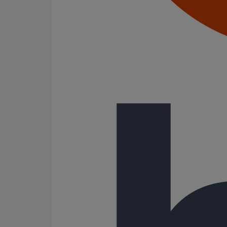
Joints standards
Tampons EPDM
Puits climatique
Raccords
Bouchons
Bouchons expansibles
Compensateurs de mouvement
Cônes excentrés
Coudes
Coulisses
Culottes chute unique et multiconnecteurs
Embranchements
Raccordements WC
Raccords d'ancrage
Siphons
Tés de visite
Système siphoïde
Gamme
ITINERO
13 Résultats