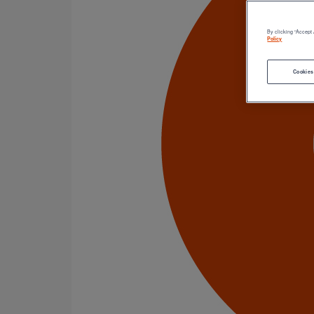
Catégorie de produits
Tuyaux
Accessoires
By clicking “Accept 
Outillage
Policy
PAM Protect
Peinture
Cookies
Descentes pluviales
Boîtes à eau
Coudes et esses
Dauphins
Fixations
Gargouilles
Joints pour gamme pluviale
Fixations
Amortisseurs acoustiques
Colliers de descente
Colliers et crochets de suspension
Consoles
Joints
Bagues et manchons d'adaptation
Colliers à griffes
Joints HP
Joints SME