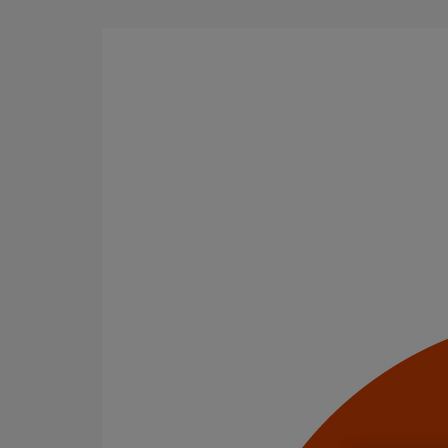
Aller au contenu principal
Tous les produits
La fonte est un matériau, solide, pérenne, incombusti
en matière de sécurité incendie et de confort acoustiq
Filtrer par
tout supprimer
Accessoires
Domaines d’emploi
Usage standard
Usage intensif
Evacuation en enterré
Infrastructure