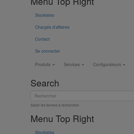
Menu Top Right
Stockistes
Chargés d'affaires
Contact
Se connecter
Main
Produits
Services
Configurateurs
navigation
Scie chanfrein EXACT 170E
En savoir plus
sur Scie chanfrein EXACT 170E
Search
Rechercher
Saisir les termes à rechercher.
Menu Top Right
Stockistes