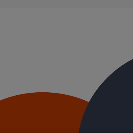
ble, et ayant des propriétés acoustiques intrinsèques. Nos systèmes d’
ue.