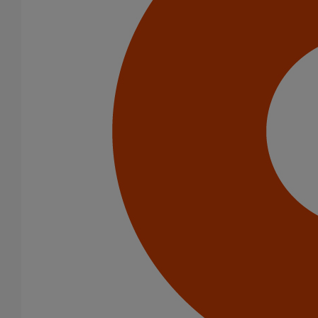
Infrastructure
Catégorie de produits
Tuyaux
Accessoires
Outillage
PAM Protect
Peinture
Descentes pluviales
Boîtes à eau
Coudes et esses
Dauphins
Fixations
Gargouilles
Joints pour gamme pluviale
Fixations
Amortisseurs acoustiques
Colliers de descente
Colliers et crochets de suspension
Consoles
Joints
Bagues et manchons d'adaptation
Colliers à griffes