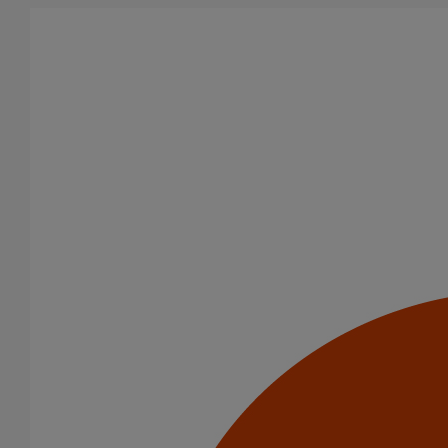
Aller au contenu principal
Tous les produits
La fonte est un matériau, solide, pérenne, incombustible, et ayant
des propriétés acoustiques intrinsèques. Nos systèmes
d’évacuation présentent de remarquables caractéristiques en
matière de sécurité incendie et de confort acoustique.
Filtrer par
tout supprimer
Accessoires
Domaines d’emploi
Usage standard
Usage intensif
Evacuation en enterré