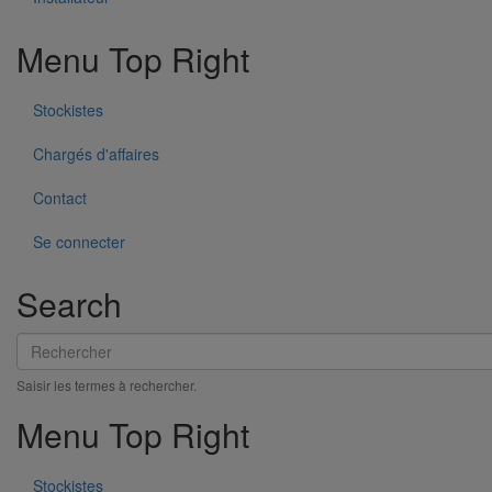
Menu Top Right
Stockistes
Chargés d'affaires
Contact
Bombe de peinture gris RAL 7015 (SMU Plus)
Se connecter
En savoir plus
sur Bombe de peinture gris RAL 7015 (SMU Plus)
Search
Rechercher
Saisir les termes à rechercher.
Menu Top Right
Stockistes