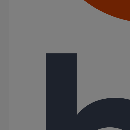
Joints HP
Joints SME
Joints standards
Tampons EPDM
Puits climatique
Raccords
Bouchons
Bouchons expansibles
Compensateurs de mouvement
Cônes excentrés
Coudes
Coulisses
Culottes chute unique et multiconnecteurs
Embranchements
Raccordements WC
Raccords d'ancrage
Siphons
Tés de visite
Système siphoïde
Gamme
ITINERO