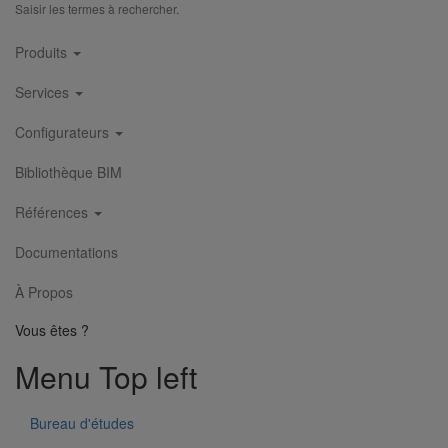
Saisir les termes à rechercher.
Main
Produits
navigation
Services
Menu Footer 1
Configurateurs
Produits
Bibliothèque BIM
Nos services
Références
Stockistes
Documentations
Menu Footer 2
À Propos
Vous êtes ?
Contact
Menu Top left
À Propos
Conditions générales de vente
Bureau d'études