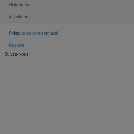
Menu Footer 3
Distributeur
Installateur
Vos données et vos droits
Politique de confidentialité
Cookies
Suivez-Nous