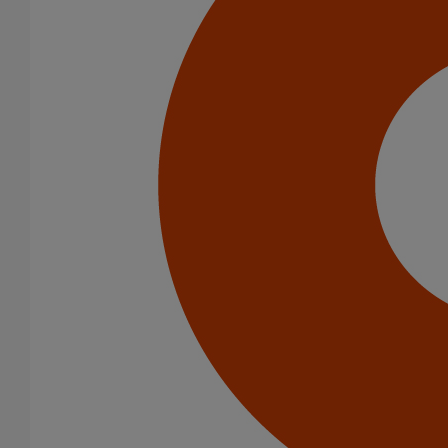
Evacuation en enterré
Infrastructure
Puits climatiques
Evacuation des toitures
Catégorie de produits
Descentes pluviales
Boîtes à eau
Coudes et esses
Dauphins
Fixations
Gargouilles
Joints pour gamme pluviale
Fixations
Diamètre nominal
75
80
100
125
Gamme
PLUVIALES PAVILLONNAIRES
PLUVIALES RESIDENTIELLES