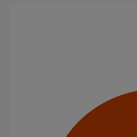
Aller au contenu principal
Tous les produits
La fonte est un matériau, solide, pérenne, incombustible, et ayant
des propriétés acoustiques intrinsèques. Nos systèmes
d’évacuation présentent de remarquables caractéristiques en
matière de sécurité incendie et de confort acoustique.
Filtrer par
tout supprimer
Eaux pluviales - Système gravitaire
Domaines d’emploi
(-)
Eaux pluviales - Système gravitaire
Usage standard
Usage intensif