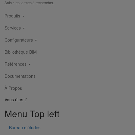
Saisir les termes à rechercher.
Main
Produits
navigation
Services
Configurateurs
Bibliothèque BIM
Références
Documentations
À Propos
Vous êtes ?
Menu Top left
Bureau d'études
Dauphin rond droit DE 80 - 1M000 - GRIS QUARTZ (RAL 7037)