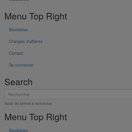
Menu Top Right
Descente cannelée droite à patte DN100 - 1M000
En savoir plus
sur Descente cannelée droite à patte DN100 -
1M000
Stockistes
Chargés d'affaires
Contact
Se connecter
Search
Rechercher
Saisir les termes à rechercher.
Menu Top Right
Stockistes