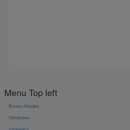
Menu Top left
Coude SMU AGILIUM à 45° DN200
En savoir plus
sur Coude SMU AGILIUM à 45° DN200
Bureau d'études
Distributeur
Installateur