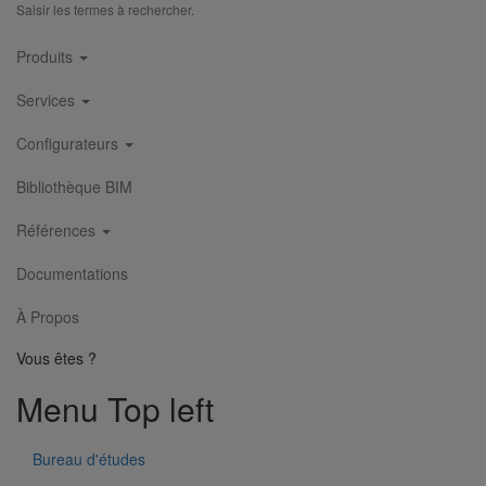
Saisir les termes à rechercher.
Main
Embranchement simple AGILIUM à 45° DN200 dn200
Produits
En savoir plus
sur Embranchement simple AGILIUM à 45°
navigation
DN200 dn200
Services
1
2
3
Configurateurs
Bibliothèque BIM
Références
Documentations
À Propos
Vous êtes ?
Menu Top left
Bureau d'études