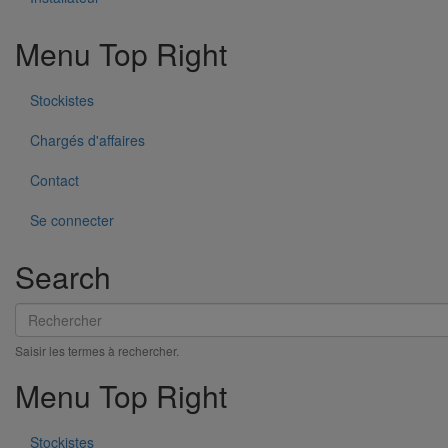
Menu Top Right
Stockistes
Chargés d'affaires
Contact
Se connecter
Search
Rechercher
Saisir les termes à rechercher.
Coude Agilium 88° DN100
En savoir plus
sur Coude Agilium 88° DN100
Menu Top Right
Stockistes