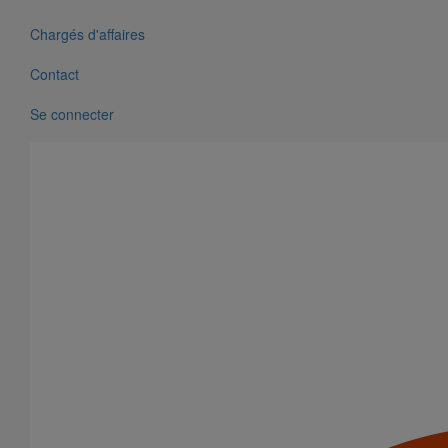
Chargés d'affaires
Contact
Se connecter
Coude Agilium 45° DN125
En savoir plus
sur Coude Agilium 45° DN125