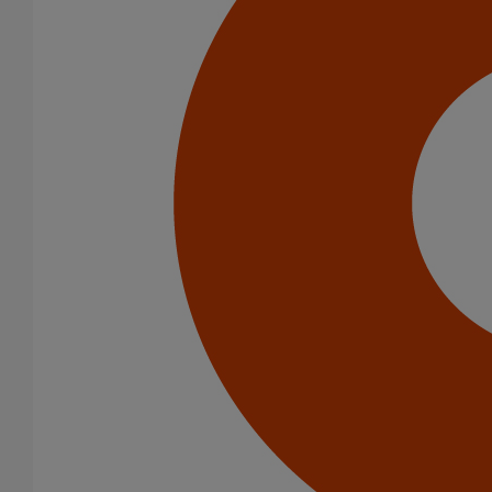
Tuyaux
Raccords
Coudes
Embranchements
Diamètre nominal
100
125
150
200
Gamme
ITINERO
SME
SMU PLUS
SMU S
(-)
AGILIUM
19 Résultats