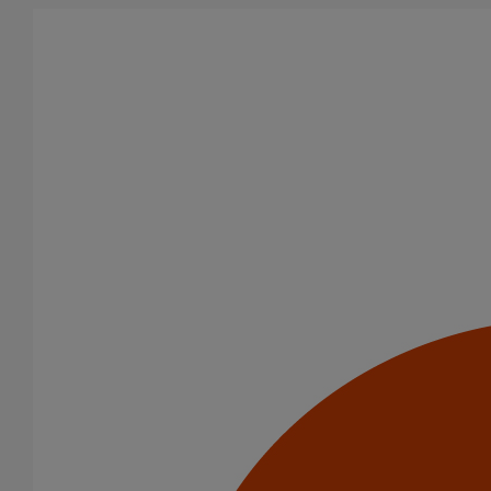
Aller au contenu principal
Tous les produits
La fonte est un matériau, solide, pérenne, incombustible, et ayant
des propriétés acoustiques intrinsèques. Nos systèmes
d’évacuation présentent de remarquables caractéristiques en
matière de sécurité incendie et de confort acoustique.
Filtrer par
tout supprimer
AGILIUM
Raccords
Domaines d’emploi
Usage standard
Catégorie de produits