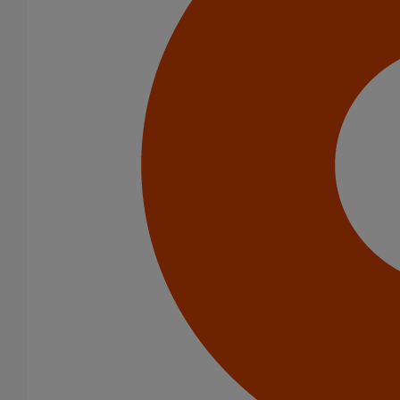
Aéroport international Ahmad-Yani
Algérie
Aéroport international d'Oran
Aéroport international d'Oran
1
2
3
4
5
6
7
8
9
10
11
12
13
14
15
16
17
18
19
20
Trouvez d'autres projets
inspirants