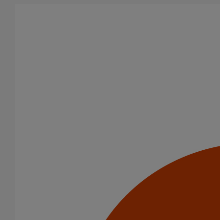
Aller au contenu principal
Accueil
Nos références
Nos références
Toutes nos références dans le monde
Nous avons sélectionné des études de cas démontrant que les
solutions d'évacuation en fonte sont le choix des propriétaires
exigeants qui recherchent la durabilité, l'acoustique et la sécurité
incendie pour leurs bâtiments.
Indonésie
Aéroport international Ahmad-Yani