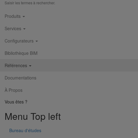
Saisir les termes à rechercher.
Main
Produits
navigation
Services
Configurateurs
Bibliothèque BIM
Références
Documentations
À Propos
Club Med "la Sarenne"
Vous êtes ?
Menu Top left
Bureau d'études