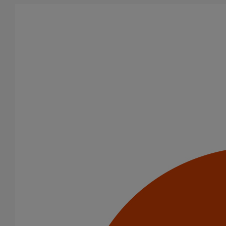
Aller au contenu principal
Accueil
Nos références
Nos références
Toutes nos références dans le monde
Nous avons sélectionné des études de cas démontrant que les
solutions d'évacuation en fonte sont le choix des propriétaires
exigeants qui recherchent la durabilité, l'acoustique et la sécurité
incendie pour leurs bâtiments.
France
Tour Alto