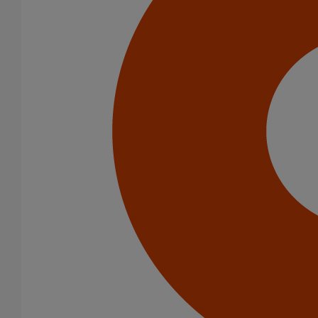
Tour Alto
Chine
Centre Xiqu
Centre Xiqu
1
2
3
4
5
6
7
8
9
10
11
12
13
14
15
16
17
18
19
20
Trouvez d'autres projets
inspirants