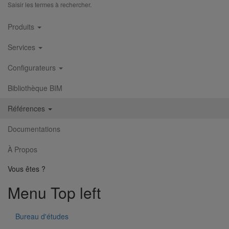
Saisir les termes à rechercher.
Main
Produits
navigation
Services
Configurateurs
Bibliothèque BIM
Références
Documentations
À Propos
Club Med "la Sarenne"
Vous êtes ?
Menu Top left
Bureau d'études