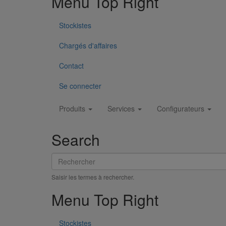
Menu Top Right
Stockistes
Chargés d'affaires
Contact
Se connecter
Main
Produits
Services
Configurateurs
navigation
Search
Rechercher
Tuyau SME DN125 - 2M000
Saisir les termes à rechercher.
En savoir plus
sur Tuyau SME DN125 - 2M000
Menu Top Right
Stockistes