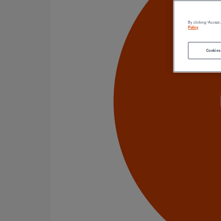
Tuyaux
Accessoires
Outillage
By clicking “Accept 
Policy
PAM Protect
Peinture
Cookies
Descentes pluviales
Boîtes à eau
Coudes et esses
Dauphins
Fixations
Gargouilles
Joints pour gamme pluviale
Fixations
Amortisseurs acoustiques
Colliers de descente
Colliers et crochets de suspension
Consoles
Joints
Bagues et manchons d'adaptation
Colliers à griffes
Joints HP
Joints SME