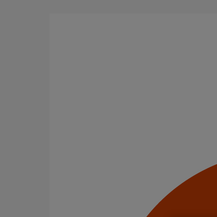
Aller au contenu principal
Tous les produits
La fonte est un matériau, solide, pérenne, incombusti
en matière de sécurité incendie et de confort acoustiq
Domaines d’emploi
Usage standard
Usage intensif
Evacuation en enterré
Infrastructure
Eaux pluviales - Système gravitaire
Puits climatiques
Evacuation des toitures
Catégorie de produits