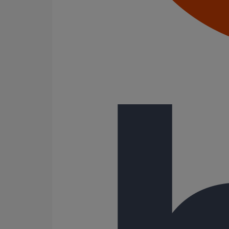
Joints standards
Tampons EPDM
Puits climatique
Raccords
Bouchons
Bouchons expansibles
Compensateurs de mouvement
Cônes excentrés
Coudes
Coulisses
Culottes chute unique et multiconnecteurs
Embranchements
Raccordements WC
Raccords d'ancrage
Siphons
Tés de visite
Système siphoïde
Diamètre nominal
50
75
80
81
100