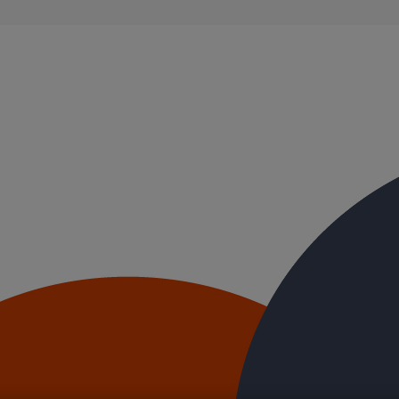
ble, et ayant des propriétés acoustiques intrinsèques. Nos systèmes d’
ue.