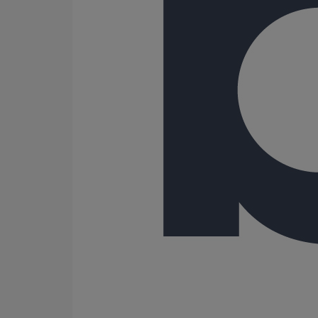
108
125
150
162
189
200
216
250
300
400
500
600
Gamme
AGILIUM
ELIXAIR
EPAMS
ITINERO
PLUVIALES PAVILLONNAIRES
PLUVIALES RESIDENTIELLES
SME
SMU PLUS
SMU S