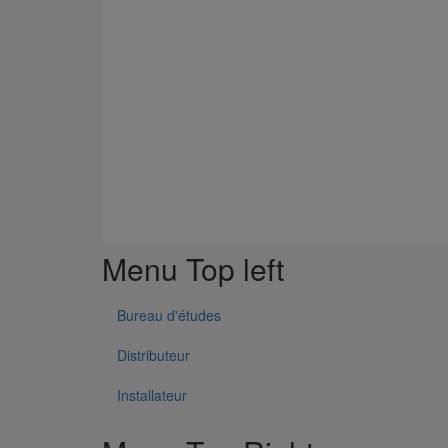
NOUVEAU Le premier système siphoïde à destination d
Découvrez notre ATex
Menu Top left
Bureau d'études
Distributeur
Installateur