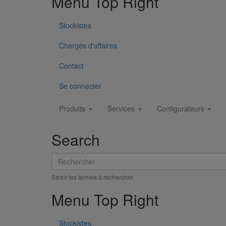
Menu Top Right
Découvrez les exigences de sécurité incendie s'appliqu
En savoir plus
Stockistes
Chargés d'affaires
Contact
Se connecter
Main
Produits
Services
Configurateurs
navigation
Search
Rechercher
Saisir les termes à rechercher.
Menu Top Right
Stockistes