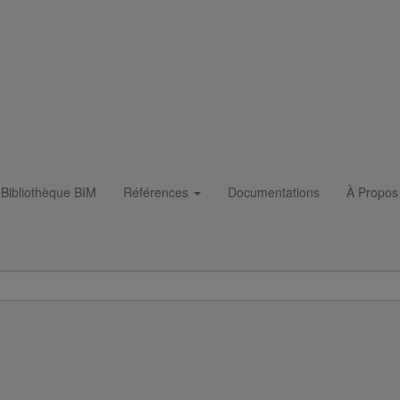
ant à votre projet
Bibliothèque BIM
Références
Documentations
À Propos